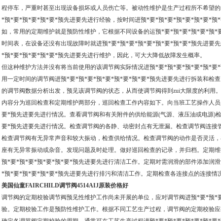
程停车，严重时甚至出现设备损坏或人员伤亡等。被动性维护是生产过程所不希望的维
*预*要*预*要*预*要*预先进要先进行经验，按时间进预*要*预*要*预*要*预*要
如，常用的定期维护就是预防性维护，它根据不同设备的运预*要*预*要*预*要*预*
时间表，在设备还没有出现故障时就进预*要*预*要*预*要*预*要*预*要*预先进要
*预*要*预*要*预*要*预先进要先进行维护，因此，可大大降低故障发生概率。
但这种维护方法并没有将当前使用的该调节阀实际情况进预*要*预*要*预*要*预*要
用一定时间的调节阀进预*要*预*要*预*要*预*要*预*要*预先进要先进行拆装和
的调节阀数据分析出发，预见该调节阀的状态，从而使调节阀得到zui大限度的利用
内容分为巡回检查和定期维护两部分，巡回检查工作内容如下。向当班工艺操作人员了解
要*预先进要先进行情况。查看调节阀和有关附件的供给能源(气源、液压油或电源)检查液
要*预先进要先进行情况。检查调节阀的各静、动密封点有无泄漏。检查调节阀连接
检查调节阀有无异常声音和较大振动，检查供给情况。检查调节阀的动作是否灵活，
座有无异常振动或杂音。发现问题及时处理。做好巡回检查的记录，并归档。定期维
预*要*预*要*预*要*预*要*预先进要先进行清洁工作。定期对需润滑的部件添加润
*预*要*预*要*预*要*预先进要先进行排污和清洁工作。定期检查各连接点的连接
美国仙童FAIRCHILD调节阀4514AIJ原装价格好
调节阀的定期校验调节阀预见性维护工作尚未开展的单位，应对调节阀进预*要*预*要*
验。定期校验工作是预防性维护工作。根据不同工艺生产过程，调节阀的定期校验应