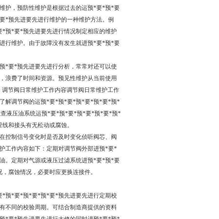
护，预防性维护是根据过去的运预*要*预*要
*预*要*预先进要先进行维护的一种维护方法。例
要*预*要*预先进要先进行情况制定相应的维护
先进行维护。由于故障没有发生就进预*要*预*要
*预*要*预先进要先进行分析，常常对还可以使
检查，浪费了时间和资源。预见性维护从当前使用
。 调节阀日常维护工作内容调节阀日常维护工作
调节阀的运预*要*预*要*预*要*预*要*预*
压油系统运预*要*预*要*预*要*预*要*预*
管线和接头有无松动或腐蚀。
在控制信号变化时是否及时变化侦听阀芯、阀
护工作内容如下：定期对调节阀外部进预*要*
滑油。定期对气源或液压过滤系统进预*要*预*要
情况，腐蚀情况，必要时应更换连接件。
预*要*预*要*预*要*预先进要先进行定期校
有不同的校验周期。可结合制造商提供的资料