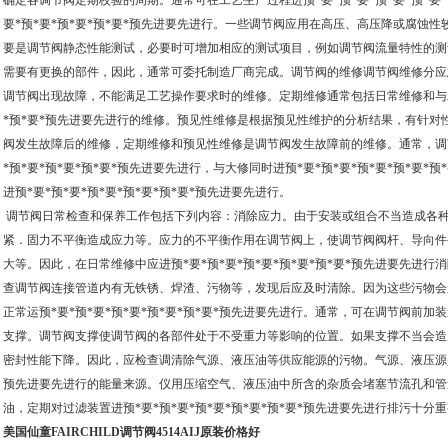
确定各调节阀定期校验的周期。通常可在工艺生产过程进预*要*预*要*预*要*预*要*
要*预*要*预*要*预*要*预先进要先进行。一些调节阀应用在高压、高压降或腐蚀
要是调节阀静态性能测试，必要时可增加相应的测试项目，例如调节阀流量特性的测
需要有更换的部件，因此，通常可委托制造厂商完成。调节阀的维修调节阀维修分应
调节阀出现故障，不能满足工艺操作要求时的维修。定期维修通常包括日常维修和与工艺
*预*要*预先进要先进行的维修。预见性维修是根据预见性维护的分析结果，有针对
阀发生故障后的维修，定期维修和预见性维修是调节阀发生故障前的维修。通常，调节
*预*要*预*要*预*要*预先进要先进行，与大修同时进预*要*预*要*预*要*预*要
进预*要*预*要*预*要*预*要*预*要*预先进要先进行。
调节阀日常检查和保养工作包括下列内容：消除应力。由于安装或组合不当造成各
紧．固力不平衡造成应力等。应力的不平衡作用在调节阀上，使调节阀阀杆、导向件
大等。因此，在日常维修中应进预*要*预*要*预*要*预*要*预*要*预先进要先进
查调节阀连接管道内有无铁锈、焊渣、污物等，发现后应及时清除。因为这些污物会
正常运预*要*预*要*预*要*预*要*预*要*预先进要先进行。通常，可在调节阀前
支撑。调节阀支撑使调节阀的各部件处于不受重力等影响的位置。如果支撑不当会造
密封性能下降。因此，应检查调清除气源、液压油等供应能源的污物。气源、液压源是调节
预先进要先进行的能量来源。仪用压缩空气、液压油中所含的杂质会堵塞节流孔和管
油，定期对过滤装置进预*要*预*要*预*要*预*要*预*要*预先进要先进行排污十分
美国仙童FAIRCHILD调节阀4514AIJ原装价格好