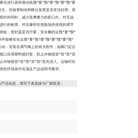
要先进行器和液动执预*要*预*要*预*要*预*要
发生。应检查制动和限位装置是否灵活好用。填
密封的同时，减少其摩擦力的影口向。对无油
要先进行的检查。对在爆炸性危险场所使用的调节
况例如，密封盖是否拧紧，安全栅的运预*要*预*
能够安全运预*要*预*要*预*要*预*要*预*
松动；安装在调节阀上的有关附件，如阀门定位
口应用塑料膜封套，防止外物侵首*首*首*首
外物侵首*首*首*首*首*首先进入。运输时应
管的环境条件应满足产品说明书要求。
的产品信息，填写下表直接与厂家联系：