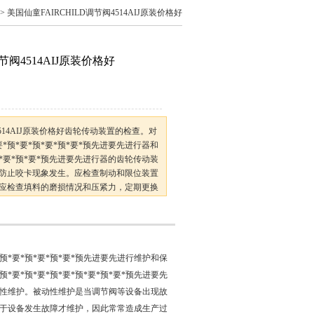
> 美国仙童FAIRCHILD调节阀4514AIJ原装价格好
节阀4514AIJ原装价格好
4514AIJ原装价格好齿轮传动装置的检查。对
*预*要*预*要*预*要*预先进要先进行器和
预*要*预*要*预先进要先进行器的齿轮传动装
防止咬卡现象发生。应检查制动和限位装置
应检查填料的磨损情况和压紧力，定期更换
密封的同时，减少其摩擦力的影口向。对无
安全运预*要*预*要*预*要*预*要*预*
*预*要*预*要*预*要*预先进要先进行维护和保
*预*要*预*要*预*要*预*要*预先进要先
性维护。被动性维护是当调节阀等设备出现故
。由于设备发生故障才维护，因此常常造成生产过