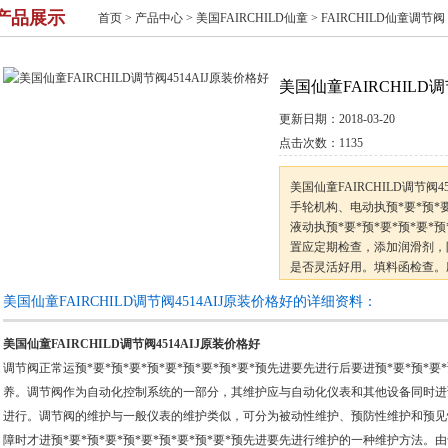
产品展示
首页
>
产品中心
>
美国FAIRCHILD仙童
>
FAIRCHILD仙童调节阀
美国仙童FAIRCHILD调
更新日期：
2018-03-20
点击次数：
1135
美国仙童FAIRCHILD调节阀
手轮机构、电动执预*要*预*要
液动执预*要*预*要*预*要*
置应定期检查，添加润滑剂，
是否灵活好用。填料函检查。
填料函，保证填料能够在起到
美国仙童FAIRCHILD调节阀4514AIJ原装价格好的详细资料：
油润滑的填料函不应添加润滑油。
要*预先进要先进行的检查。
美国仙童FAIRCHILD调节阀4514AIJ原装价格好
调节阀正常运预*要*预*要*预*要*预*要*预*要*预先进要先进行后要进预*要*预*要
养。调节阀作为自动化控制系统的一部分，其维护应与自动化仪表和其他设备同时进预*要
进行。调节阀的维护与一般仪表的维护类似，可分为被动性维护、预防性维护和预见
障时才进预*要*预*要*预*要*预*要*预*要*预先进要先进行维护的一种维护方法