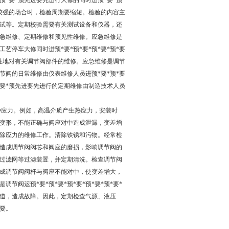
预*要*预先进要先进行大修的同时进预*要*预*
性较强的场合时，检验周期要缩短。检验的内容主
试等。定期校验需要有关测试设备和仪器，还
急维修、定期维修和预见性维修。应急维修是
停车大修同时进预*要*预*要*预*要*预*要
性地对有关调节阀部件的维修。应急维修是调节
阀的日常维修由仪表维修人员进预*要*预*要
*预*要*预先进要先进行的定期维修由制造技术人员
种应力。例如，高温介质产生热应力，安装时
变形，不能正确与阀座对中造成泄漏，变差增
行消除应力的维修工作。清除铁锈和污物。经常检
造成调节阀阀芯和阀座的磨损，影响调节阀的
加装过滤网等过滤装置，并定期清洗。检查调节阀
成调节阀阀杆与阀座不能对中，使变差增大，
阀运预*要*预*要*预*要*预*要*预*要*
道，造成故障。因此，定期检查气源、液压
重要。