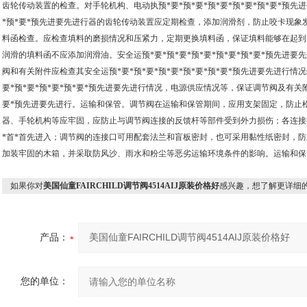
齿轮传动装置的检查。对手轮机构、电动执预*要*预*要*预*要*预*要*预*要*预先进
*预*要*预先进要先进行器的齿轮传动装置应定期检查，添加润滑剂，防止咬卡现象
料函检查。应检查填料的磨损情况和压紧力，定期更换填料函，保证填料能够在起到
润滑的填料函不应添加润滑油。安全运预*要*预*要*预*要*预*要*预*要*预先进
阀和有关附件应检查其安全运预*要*预*要*预*要*预*要*预*要*预先进要先进行情
要*预*要*预*要*预*要*预先进要先进行情况，电源供应情况等，保证调节阀及有关附件
要*预先进要先进行。运输和保管。调节阀在运输和保管期间，应用支架固定，防止
器、手轮机构等应牢固，应防止与调节阀连接的反馈杆等部件受到外力损伤；各连接接
*首*首先进入；调节阀的连接口可用配套法兰和盲板密封，也可采用黏性纸密封，防止
加装牢固的木箱，并采取防风沙、雨水和粉尘等恶劣运输环境条件的影响。运输和保
如果你对
美国仙童FAIRCHILD调节阀4514AIJ原装价格好
感兴趣，想了解更详细
产品：
您的单位：