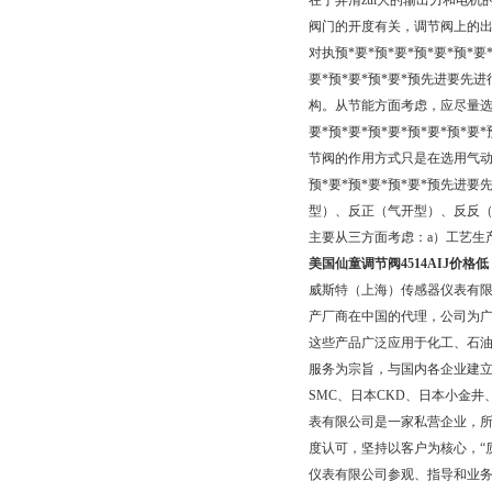
在于弄清zui大的输出力和电机
阀门的开度有关，调节阀上的
对执预*要*预*要*预*要*预
要*预*要*预*要*预先进要先
构。从节能方面考虑，应尽量选用
要*预*要*预*要*预*要*预
节阀的作用方式只是在选用气动执
预*要*预*要*预*要*预先
型）、反正（气开型）、反反
主要从三方面考虑：a）工艺生
美国仙童调节阀4514AIJ价格低
威斯特（上海）传感器仪表有
产厂商在中国的代理，公司为广
这些产品广泛应用于化工、石
服务为宗旨，与国内各企业建
SMC、日本CKD、日本小金
表有限公司是一家私营企业，所
度认可，坚持以客户为核心，“
仪表有限公司参观、指导和业