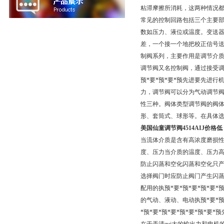
粘滞摩擦所消耗，这两种情况
常见的控制回路包括三个主要部
数如压力、液位或温度。变送
差，一个接一个地把校正信号送
制阀系列，主要作用是调节介质
调节阀又名控制阀，通过接受调
预*要*预*要*预先进要先进行
力，调节阀可以分为气动调节
性三种。阀体类型调节阀的阀
形、套筒式、球形等。在具体
美国仙童调节阀4514AIJ价格低
当流体介质是含有高浓度磨损
度、压力当介质的温度、压力高
防止闪蒸和空化闪蒸和空化只
选择阀门时应防止阀门产生闪蒸和
配用的执预*要*预*要*预*要
的气动、液动、电动执预*要*预
*预*要*预*要*预*要*预*要