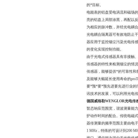
的*目标。
电能表的铝盘受电涡流和磁场
亮的铝盘上局部涂黑，再配以
为相应的脉冲数，并经光电耦合隔
光电耦合隔离器可有效地防止干
器应用于监控烟尘污染光电传
的变化实现控制功能。
由于光电式传感器具有非接触
传感器的特性来检测烟尘的情
传感器，能够提供*的可靠性和舒适
及能够大幅延长使用寿命的pro
要*预*要*预先进要先进行业
讯技术的发展，可以利用光电
德国威格勒WENGLOR光电传
暂态响应范围宽，谐波测量能
护动作时间的配合。传统电磁
器传测量的频率范围主要由电子
1 MHz，特殊的可设计到20