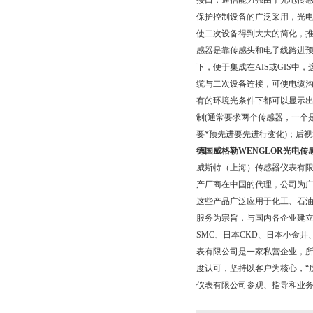
接口，通信能力强由于光电传
保护控制设备的广泛采用，光电
使二次设备得到大大的简化，
感器是靠传感头和电子线路进预*要
下，便于集成在AIS或GIS
缆与二次设备连接，可使电缆沟
有的环境光条件下都可以显示出
制(通常要求两个传感器，一个是
要*预先进要先进行变化)；后视相
德国威格勒WENGLOR光电传
威斯特（上海）传感器仪表有
产厂商在中国的代理，公司为广
这些产品广泛应用于化工、石
服务为宗旨，与国内各企业建
SMC、日本CKD、日本小金
表有限公司是一家私营企业，所
度认可，坚持以客户为核心，“
仪表有限公司参观、指导和业