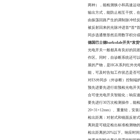
两种），能检测狭小和高速运
输出方式，能防止相互干扰，
由振荡回路产生的调制脉冲经反
被反射回来的光脉冲进首*首*
同步选通整形然后用数字积分或
德国巴士德barksdale开关*发
光电开关一般都具有良好的回
作区。同时，自诊断系统还可以
展的产物，是HGK系列红外光
能，可及时告知工作状态是否
对ES外同步（外诊断）控制端的进
预先进要先进行前预检光电开
合可使光电开关智能化；响应速度
要先进行30万次检测操作，能
20×31×12mm）、重量轻，
检出距离：对射式和镜面反射式
离则是可稳定检出标准检测物的
检出距离的20%以下。响应时