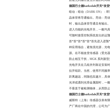
效遮光到输出复位所需的时间
德国巴士德barksdale开关*发
暗动：暗动（DARK ON）：
晶体管将导通输出。亮动：亮动（
时，输出晶体管导通且有输出。外
进入功能的光电开关，一般均
可随时接受控制系统发出的运预*
首*首*首*首*首*首先进入进
种应用场合，避免强光源，光
源。在不能改变传感器（受光
防止相互干扰，MGK 系列新
光电开关在几组并列靠近安装时
拉开组距。当然，使用不同频率
距离越远，间隔也应越大，具
光泽或遇到光滑金属面时，一般
不垂直于被检测物体，从而防
德国巴士德barksdale开关*发
威斯特（上海）传感器仪表有
产厂商在中国的代理，公司为广