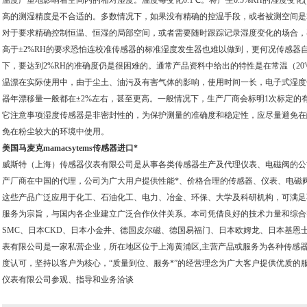
温度严重地影响着空间内的相对湿度。温度每变化0.1℃。将产生0.5%RH的湿度变
高的测湿精度是不合适的。多数情况下，如果没有精确的控温手段，或者被测空间是非
对于要求精确控制恒温、恒湿的局部空间，或者需要随时跟踪记录湿度变化的场合，再
高于±2%RH的要求恐怕连校准传感器的标准湿度发生器也难以做到，更何况传感器自
下，要达到2%RH的准确度仍是很困难的。通常产品资料中给出的特性是在常温（20
温漂在实际使用中，由于尘土、油污及有害气体的影响，使用时间一长，电子式湿度
器年漂移量一般都在±2%左右，甚至更高。一般情况下，生产厂商会标明1次标定的
它注意事项湿度传感器是非密封性的，为保护测量的准确度和稳定性，应尽量避免在
免在粉尘较大的环境中使用。
美国马麦克mamacsytems传感器进口*
威斯特（上海）传感器仪表有限公司是从事各类传感器生产及代理仪表、电磁阀的公
产厂商在中国的代理，公司为广大用户提供性能*、价格合理的传感器、仪表、电磁
这些产品广泛应用于化工、石油化工、电力、冶金、环保、大学及科研机构，可满足
服务为宗旨，与国内各企业建立广泛合作伙伴关系。本司凭借良好的技术力量和综合
SMC、日本CKD、日本小金井、德国皮尔磁、德国易福门、日本欧姆龙、日本基恩
表有限公司是一家私营企业，所在地区位于上海黄浦区,主营产品或服务为各种传感
度认可，坚持以客户为核心，“质量到位、服务*”的经营理念为广大客户提供优质的
仪表有限公司参观、指导和业务洽谈