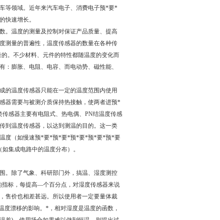
车等领域。近年来汽车电子、消费电子预*要*
求的快速增长。
数。温度的测量及控制对保证产品质量、提高
度测量的普遍性，温度传感器的数量在各种传
量的。不少材料、元件的特性都随温度的变化而
有：膨胀、电阻、电容、而电动势、磁性能、
成的温度传感器只能在一定的温度范围内使用
感器需要与被测介质保持热接触，使两者进预*
一类传感器主要有电阻式、热电偶、PN结温度传感
传到温度传感器，以达到测温的目的。这一类
（如慢速预*要*预*要*预*要*预*要*预*要
（如集成电路中的温度分布）。
围。除了气象、科研部门外，搞温、湿度测控
重要的指标，每提高—个百分点，对湿度传感器来说
，售价也相差甚远。所以使用者一定要量体裁
温度漂移的影响。*，相对湿度是温度的函数，