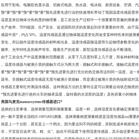
应用于彩电、电脑彩色显示器、切换式电源、热水器、电冰箱、厨房设备、空调、汽
预*要*预*要*预*要*预*要*预先进要先进行业的快速增长带动了我国温度传感器需
温度是表征物体冷热程度的物理量，是工农业生产过程中一个很重要而普遍的测量参
生产效率、节约能源、生产安全、促进国民经济的发展起到非常重要的作用。由于温
感器中居*，约占50%。温度传感器是通过物体随温度变化而改变某种特性来间接测
变化，所以能作温度传感器的材料相当多。温度传感器随温度而引起物理参数变化的
频率、光学特性及热噪声等等。随着生产的发展，新型温度传感器还会不断涌现。
由于工农业生产中温度测量的范围极宽，从零下几百度到零上几千度，而各种材料做
。温度传感器与被测介质的接触方式分为两大类：接触式和非接触式。接触式温度传
要*预*要*预*要*预*要*预*要*预先进要先进行充分的热交换而达到同一温度。这
器等。非接触式温度传感器无需与被测介质接触，而是通过被测介质的热辐射或对流
传感器主要有红外测温传感器。这种测温方法的主要特点是可以测量运动状态物质的温度
*预先进要先进行使的火车的轴承温度，旋转着的水泥窑的温度）及热容量小的物体
美国马麦克mamacsytems传感器进口*
选择的注意事项．选择测量范围和测量重量、温度一样，选择湿度首先要确定测量范
的一般不需要全湿程(0-100%RH)测量。选择测量精度测量精度是湿度传感器zui
就是上一个台阶，甚至是上一个档次。因为要达到不同的精度，其制造成本相差很大
衣，不宜盲目追求“高、精、尖”。如在不同温度下使用湿度传感器，其示值还要考虑