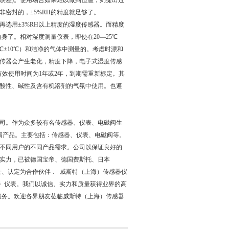
化(误差)。使用场合如果难以做到恒温，则提出过
密封的，±5%RH的精度就足够了。
选用±3%RH以上精度的湿度传感器。而精度
身了。相对湿度测量仪表，即使在20—25℃
℃±10℃）和洁净的气体中测量的。考虑时漂和
传器会产生老化，精度下降，电子式湿度传感
有效使用时间为1年或2年，到期需重新标定。其
酸性、碱性及含有机溶剂的气氛中使用。也避
司。作为众多较有名传感器、仪表、电磁阀生
阀产品。主要包括：传感器、仪表、电磁阀等。
不同用户的不同产品需求。公司以保证良好的
实力，已被德国宝帝、德国费斯托、日本
士、认定为合作伙伴． 威斯特（上海）传感器仪
器 仪表。我们以诚信、实力和质量获得业界的高
服务。欢迎各界朋友莅临威斯特（上海）传感器