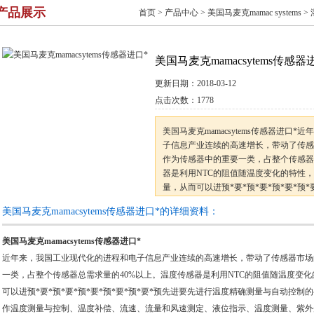
产品展示
首页
>
产品中心
>
美国马麦克mamac systems
>
美国马麦克mamacsytems传感器
更新日期：
2018-03-12
点击次数：
1778
美国马麦克mamacsytems传感器进口
子信息产业连续的高速增长，带动了传感
作为传感器中的重要一类，占整个传感器
器是利用NTC的阻值随温度变化的特性
量，从而可以进预*要*预*要*预*要*预
确测量与自动控制的半导体器件。温度传
美国马麦克mamacsytems传感器进口*的详细资料：
测量与控制、温度补偿、流速、流量和风
美国马麦克mamacsytems传感器进口*
近年来，我国工业现代化的进程和电子信息产业连续的高速增长，带动了传感器市场
一类，占整个传感器总需求量的40%以上。温度传感器是利用NTC的阻值随温度变
可以进预*要*预*要*预*要*预*要*预*要*预先进要先进行温度精确测量与自动控
作温度测量与控制、温度补偿、流速、流量和风速测定、液位指示、温度测量、紫外