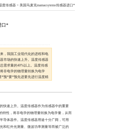
湿度传感器
> 美国马麦克mamacsytems传感器进口*
进口*
*近年来，我国工业现代化的进程和电
器市场的快速上升。温度传感器
总需求量的40%以上。温度传感
，将非电学的物理量转换为电学
*要*预*要*预先进要先进行温度精
感器用途十分广阔，可用作温度
速测定
的快速上升。温度传感器作为传感器中的重要
化的特性，将非电学的物理量转换为电学量，从而
制的半导体器件。温度传感器用途十分广阔，可用
光和红外光测量、微波功率测量等而被广泛的