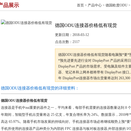
产品展示
首页
>
产品中心
>
德国欧度ODU
德国ODU连接器价格低有现货
更新日期：
2018-03-12
点击次数：
2117
德国ODU连接器价格低有现货随着电脑预*要*预*
*预先进要先进行业对 DisplayPort 产品的
DisplayPort 产品的市场需求。受电脑及组
器、笔记本和上网本都将带有 DisplayPort 接口。i
年 DisplayPort连接器市场出货量将达到 263
暖风机接连器外壳采用了优质的
德国ODU连接器价格低有现货的详细资料：
德国ODU连接器价格低有现货
连接器是手机中zui重要的器件之一，平均来看，每部手机需要的连接器数量达到 8 个。根据 Cod
年期间，智能型手机出货量将达 25 亿支，年复合增长率为 24%。数据显示，2010年*季
高达 65.97%。随着手机市场发展的持续向好。手机连接器市场必将继续顺势上预*要*
手机所使用的连接器产品种类分为内部的 FPC 连接器与板对板连接器;外部连接的 I/O 连