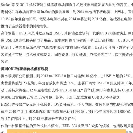
Socket 等 受 3G 手机和智能手机需求市场影响,手机连接器当前发展方向为:低高度，
定制化并存市场调研公司 In-Stat 的报告显示，到 2014 年包括平板电脑、上网
19.1% 的年复合增长率。笔记本电脑出货在 2014 年将达到 2.91 亿台。连接器在
推动了连接器需求的持续增长。
高传输量，USB 3.0又叫做超高速 USB，其传输速度较前一代的USB 2.0整整快上 10 倍，由
用 USB 3.0 充电接头的电子用品，充电时间将可节省近一半以上"高耗能"，USB 3.
能设计，使其具备绿色的"电源管理"概念*支持旧标准装置，USB 3.0 可向下兼容至 USB
装置抢占市场，包括外接式硬盘、固态硬盘、移动硬盘、存储卡等产品，接下来逐步
装置。
德国ODU连接器价格低有现货
据市场调研公司预测，到 2013 年 USB 3.0 接口将达到 10 亿个，占USB 市场的 25%。Digiti
出货量将挑战 23 亿颗，年复合成长率将达 89%。主要厂商对 USB 3.0 的支持2011 年底
动，英特尔将在2012 年左右推出支持 USB 3.0 接口产品华硕 2010 年底其支持 USB 
体主板出货量的 25% 至 35%希捷、朗科、PQI 已陆续发布 USB 3.0 移动硬盘
HDMI 连接器广泛应用于机顶盒、DVD 播放机、个人电脑、数位音响与电视机等家电设备中
截至 2010 年 2 月 HDMI的采用厂商数量已达到 970 家，预计今年底将达到 1,000 家。I
到 4.7 亿部以上，到 2013 年将增长至近8.2 亿台。
作为一种数据传输的开放式技术标准，IEEE-1394被应用在众多的领域，包括数码