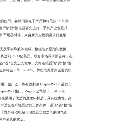
像机等。三星电子预测，2015 年单反相机销量将
的使用。各种消费电子产品和相关的 LCD 部
要*预*要*预*要*预先进要先进行，手机产业也是其一
和军用器材等，来自新兴应用的需求日益增
天及军事导航等领域。根据智多星顾问数据，
达到 25.13亿美元。联合市场调研报告称，在
首*首*首先进入竞争。光纤连接器预*要*预*要
，但价格会下降 15~20%。并把北美作为主要的出
用日益广泛，将有效刺激 DisplayPort 产品的市
t 接口。iSuppli 公司预计，2012 年
接连器外壳采用了优质的尼龙66材质，具有抗腐蚀、高
非常适合在环境恶劣的工作条件下进预*要*预*要
座，应用于野外移动电站与电缆及负载之间的电气连
使用寿命长的优点。