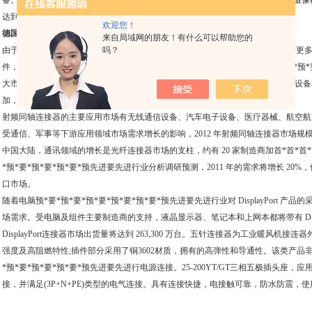
备。IEEE-1394 技术使用zui广的还是数字成像领域，支持的产品包括数码相机或摄
达到 1,536 万台，给 IEEE 连接器市场带来商机。
欢迎您！
德国ODU连接器价格低有现货
来自局域网的朋友！有什么可以帮助您的
由于尺寸较小和具有灵活性，FPC/FFC 连接器已经在办公设备和家用电器中得到更多
吗？
件，仍然是 FPC/FFC 连接器zui重要的应用，随着 3G 日益流预*要*预*要*预*
大市场，除此之外，其应用范围还已扩展到工业领域，如仪表、汽车电子、医疗设备
加，将推动该产业以每年 8-10% 的速度增长。
射频同轴连接器的主要应用市场有无线通信设备、汽车电子设备、医疗器械、航空航
受通信、军事等下游应用领域市场需求增长的影响，2012 年射频同轴连接器市场规模将
中国大陆，通讯领域的增长是光纤连接器市场的支柱，约有 20 家制造商加首*首*首*
*预*要*预*要*预*要*预先进要先进行业分析调研预测，2011 年的需求将增长 20%
口市场。
随着电脑预*要*预*要*预*要*预*要*预*要*预先进要先进行业对 DisplayPort 产品的采
场需求。受电脑及组件主要制造商的支持，液晶显示器、笔记本和上网本都将带有 DisplayPor
DisplayPort连接器市场出货量将达到 263,300 万台。五针连接器为工业暖风机
强度及高阻燃特性;插件部分采用了铜3602材质，拥有的高弹性和导通性。该类产品
*预*要*预*要*预*要*预先进要先进行电源连接。25-200YT/GT三相五极插头
接，并满足(3P+N+PE)类型的电气连接。具有连接快捷，电接触可靠，防水防震，