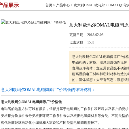
产品展示
首页
>
产品中心
>
意大利OMAL欧马尔
>
OMAL欧玛
意大利欧玛尔OMAL电磁阀原
更新日期：
2018-02-06
点击次数：
1503
意大利欧玛尔OMAL电磁阀原厂*价
电磁阀的：材质、温度组腐蚀性流体
食用超净流体：宜选用食品级不锈钢
耐高温的电工材料和密封材料制造的
的。流体状态：大至有气态，液态或混
货时一定要区分开来。
意大利欧玛尔OMAL电磁阀原厂*价格低的详细资料：
意大利欧玛尔OMAL电磁阀原厂*价格低
电磁阀的选型方法可以有很多，但都是基于电磁阀的工作条件和环境以及客户的要求
类根据介质属性来分类根据环境工作条件来以及根据电磁阀材质等分类。不同类型的
阀代理商乾球自动化小编就和大家说说不同类型电磁阀选型技巧。