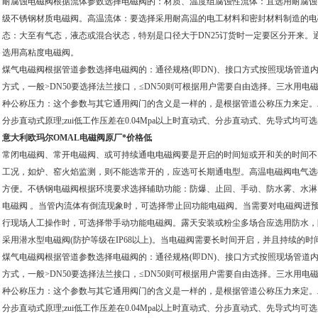
耐腐蚀电磁阀根据流体参数选择电磁阀的：材质、温度组腐蚀性流体：宜选用耐腐蚀
级不锈钢材质电磁阀。高温流体：要选择采用耐高温的电工材料和密封材料制造的电
态：大至有气态，液态或混合状态，特别是口径大于DN25订货时一定要区分开来。通
选用高粘度电磁阀。
煤气电磁阀根据管道参数选择电磁阀的：通径规格(即DN)、接口方式按照现场管道内
方式，一般>DN50要选择法兰接口，≤DN50则可根据用户需要自由选择。三水用
种公称压力：这个参数与其它通用阀门的含义是一样的，是根据管道公称压力来定。
分步直动式原理;zui低工作压差在0.04Mpa以上时直动式、分步直动式、先导式均可
意大利欧玛尔OMAL电磁阀原厂*价格低
常闭电磁阀、常开电磁阀、或可持续通电电磁阀要是开启的时间短或开和关的时间不
工况，如炉、窑火焰监测，则不能选常开的，应选可长期通电型。高温电磁阀电气选
方便。不锈钢电磁阀根据环境要求选择辅助功能：防爆、止回、手动、防水雾、水淋
电磁阀 。当管内流体有倒流现象时，可选择带止回功能电磁阀。当需要对电磁阀进预*要
行现场人工操作时，可选择带手动功能电磁阀。露天安装或粉尘多场合应选用防水，防尘
采用潜水型电磁阀(防护等级在IP68以上)。当电磁阀需要长时间开启，并且持续的
煤气电磁阀根据管道参数选择电磁阀的：通径规格(即DN)、接口方式按照现场管道内
方式，一般>DN50要选择法兰接口，≤DN50则可根据用户需要自由选择。三水用
种公称压力：这个参数与其它通用阀门的含义是一样的，是根据管道公称压力来定。
分步直动式原理;zui低工作压差在0.04Mpa以上时直动式、分步直动式、先导式均可