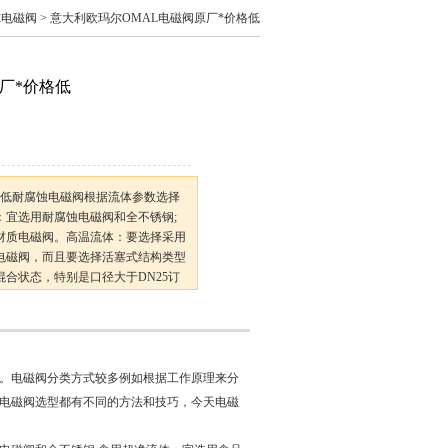
尔电磁阀
> 意大利欧玛尔OMAL电磁阀原厂*价格低
厂*价格低
格低耐腐蚀电磁阀根据流体参数选择
：宜选用耐腐蚀电磁阀和全不锈钢;
材质电磁阀。高温流体：要选择采用
电磁阀，而且要选择活塞式结构类型
合状态，特别是口径大于DN25订
。电磁阀分类方式较多例如根据工作原理来分
电磁阀选型都有不同的方法和技巧，今天电磁