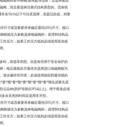
电磁阀和全不锈钢;食用超净流体：宜选用食品
磁阀，而且要选择活塞式结构类型的。流体状
常在50cSt以下可任意选择，若超过此值，则要
径尺寸或流量要求来确定通径(DN)尺寸。接口
电磁阀根据压力参数选择电磁阀的：原理和结构品
工作压力：如果工作压力低则必须选用直动或
选用。
多时，则选常闭型。但是有些用于安全保护的
择：电压规格应尽量优先选用进口电磁阀较为
、潜水爆炸性环境：必须选用相应防爆等级的
*预*要*预*要*预*要*预*要*预先进要先进
品种(防护等级在IP54以上)。用于喷泉必须
时间多余关闭的时间应选用常开型。
径尺寸或流量要求来确定通径(DN)尺寸。接口
电磁阀根据压力参数选择电磁阀的：原理和结构品
工作压力：如果工作压力低则必须选用直动或
选用。