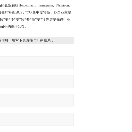
idenhain、Tamagawa、Nemicon、
业*占市场总额的将近50%，市场集中度较高，各企业主要
预*要*预*要*预*要*预*要*预先进要先进行业
i小的低于10%。
品信息，填写下表直接与厂家联系：