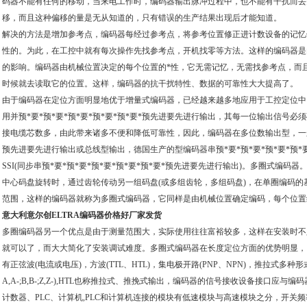
码器不能有任何的移动，当来电工作时，编码器输出脉冲过程中，也不能有干扰而丢
移，而且这种偏移的量是无从知道的，只有错误的生产结果出现后才能知道。
解决的方法是增加参考点，编码器每经过参考点，将参考位置修正进计数设备的记忆
性的。为此，在工控中就有每次操作先找参考点，开机找零等方法。这样的编码器是
的影响。编码器由机械位置决定的每个位置的*性，它无需记忆，无需找参考点，而
时候就去读取它的位置。这样，编码器的抗干扰特性、数据的可靠性大大提高了。
由于编码器在定位方面明显地优于增量式编码器，已经越来越多地应用于工控定位中
用并预*要*预*要*预*要*预*要*预*要*预先进要先进行输出，其每一位输出信号
接电缆芯数多，由此带来诸多不便和降低可靠性，因此，编码器在多位数输出型，一般均选
预先进要先进行输出或总线型输出，德国生产的型编码器串预*要*预*要*预*要*预*要
SSI(同步串预*要*预*要*预*要*预*要*预*要*预先进要先进行输出)。多圈式编
中心码盘旋转时，通过齿轮传动另一组码盘(或多组齿轮，多组码盘)，在单圈编码
范围，这样的编码器就称为多圈式编码器，它同样是由机械位置确定编码，每个位置
意大利意尔创ELTRA编码器价格好厂家发货
多圈编码器另一个优点是由于测量范围大，实际使用往往富裕较多，这样在安装时不
就可以了，而大大简化了安装调试难度。多圈式编码器在长度定位方面的优势明显，
有正弦波(电流或电压)，方波(TTL、HTL)，集电极开路(PNP、NPN)，推拉式多种
A,A-;B,B-;Z,Z-),HTL也称推拉式、推挽式输出，编码器的信号接收设备接口应
计数器、PLC、计算机,PLC和计算机连接的模块有低速模块与高速模块之分，开关