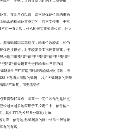
失脉冲，不然，计数设备记忆的零点就会偏
位置。在参考点以前，是不能保证位置的准确
由码盘的机械位置决定的，它不受停电、干扰
且不用一直计数，什么时候需要知道位置，什么
。型编码器因其高精度，输出位数较多，如仍
必须确保连接很好，对于较复杂工况还要隔离，连
用串预*要*预*要*预*要*预*要*预*要*
*预*要*预先进要先进行输出zui常用的是
码器。编码器生产厂家运用钟表齿轮机械的原理，当
的基础上再增加圈数的编码，以扩大编码器的测量
编码*不重复，而无需记忆。
必要费劲找零点，将某一中间位置作为起始点
已经越来越多地应用于工控定位中。信号输出
形式，其中TTL为长线差分驱动(对称
与编码器对应。信号连接-编码器的脉冲信号一般连接
频率有低有高。