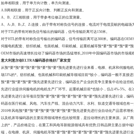
如单相联接，用于单方向计数，单方向测速。
A.B两相联接，用于正反向计数、判断正反向和测速。
A、B、Z三相联接，用于带参考位修正的位置测量。
A、A-,B、B-,Z、Z-连接，由于带有对称负信号的连接，电流对于电缆贡献的电磁场为
对于TTL的带有对称负信号输出的编码器，信号传输距离可达150米。
对于HTL的带有对称负信号输出的编码器，信号传输距离可达300米。编码器在OE
伺服电机配套、纺织机械、包装机械、印刷机械、起重机械等预*要*预*要*预*要*预*
OEM市场的高速增长拉动了编码器市场的迅猛增长,2010年中国编码器市场的市场规模达
意大利意尔创ELTRA编码器价格好厂家发货
从预*要*预*要*预*要*预*要*预*要*预先进要先进行业来看，电梯、机床和伺服
场53%的*。纺织机械、包装机械和印刷机械等领域目前*较小，编码器一般不直接进首*
预*要*预*要*预*要*预先进要先进行业，编码器生产企业的竞争主要集中在给这些机械预
先进行业提供伺服电机的电机生产厂环节。起重机械目前*也较小，仅占4%-5%。在冶金
先进要先进行业等项目型预*要*预*要*预*要*预*要*预*要*预先进要先进行业，编
码器在医疗机械、风电、汽车生产线、混合动力汽车、水利、轨道交通等领域也有一
2010年风电预*要*预*要*预*要*预*要*预*要*预先进要先进行业自动化产品需求
以及机床等编码器的主要应用领域增长也比较明显，是拉动增长的主要来源。从厂商
上的*，产品价格定位，在重工和风电等新能源领域具有优势;日韩品牌主要占据中端
端，在电梯、机床、伺服电机等预*要*预*要*预*要*预*要*预*要*预先进要先进