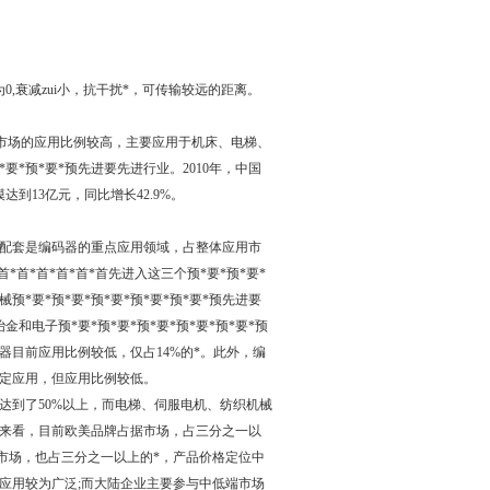
0,衰减zui小，抗干扰*，可传输较远的距离。
M市场的应用比例较高，主要应用于机床、电梯、
要*预*要*预先进要先进行业。2010年，中国
到13亿元，同比增长42.9%。
电机配套是编码器的重点应用领域，占整体应用市
首*首*首*首*首先进入这三个预*要*预*要*
*要*预*要*预*要*预*要*预*要*预先进要
和电子预*要*预*要*预*要*预*要*预*要*预
码器目前应用比例较低，仅占14%的*。此外，编
定应用，但应用比例较低。
增长达到了50%以上，而电梯、伺服电机、纺织机械
来看，目前欧美品牌占据市场，占三分之一以
市场，也占三分之一以上的*，产品价格定位中
行业应用较为广泛;而大陆企业主要参与中低端市场