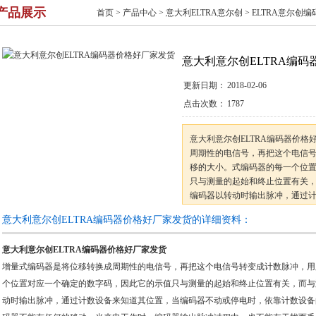
产品展示
首页
>
产品中心
>
意大利ELTRA意尔创
>
ELTRA意尔创编
意大利意尔创ELTRA编
更新日期：
2018-02-06
点击次数：
1787
意大利意尔创ELTRA编码器价
周期性的电信号，再把这个电信
移的大小。式编码器的每一个位
只与测量的起始和终止位置有关
编码器以转动时输出脉冲，通过
停电时，依靠计数设备的内部记
意大利意尔创ELTRA编码器价格好厂家发货的详细资料：
不能有任
意大利意尔创ELTRA编码器价格好厂家发货
增量式编码器是将位移转换成周期性的电信号，再把这个电信号转变成计数脉冲，用
个位置对应一个确定的数字码，因此它的示值只与测量的起始和终止位置有关，而与
动时输出脉冲，通过计数设备来知道其位置，当编码器不动或停电时，依靠计数设备