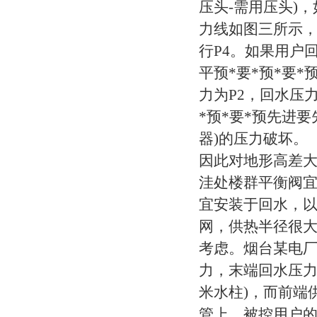
压头-需用压头)
力线如图三所示，近
行P4。如果用户
平预*要*预*要*
力为P2，回水压力
*预*要*预先进
器)的压力破坏。
因此对地形高差
洼处楼群平衡阀宜
宜安装于回水，
网，供热半径很
考虑。烟台某电厂
力，末端回水压力设定
米水柱)，而前端供
管上，被控用户的