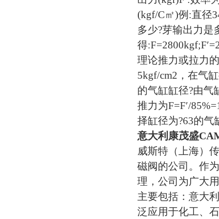
(kgf/C㎡)例:
多少?芽输出力是多
得:F=2800kg
理论推力或拉力的
5kgf/cm2，在
的气缸缸径?由气缸
推力为F=F′/85%
择缸径为?63的
意大利康茂盛CAM
威斯特（上海）
磁阀的公司。作
理，公司为广大用
主要包括：
意大利
泛应用于化工、