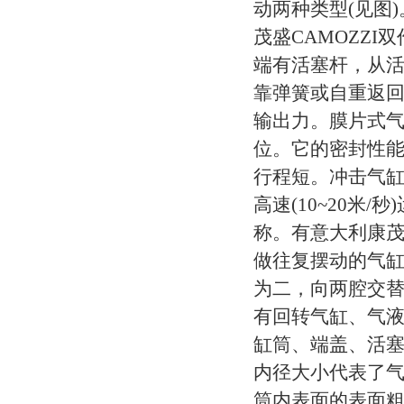
动两种类型(见图
茂盛CAMOZZ
端有活塞杆，从
靠弹簧或自重返回
输出力。膜片式气
位。它的密封性能好
行程短。冲击气缸
高速(10~20米
称。有意大利康茂
做往复摆动的气缸
为二，向两腔交替
有回转气缸、气液
缸筒、端盖、活塞
内径大小代表了
筒内表面的表面粗糙