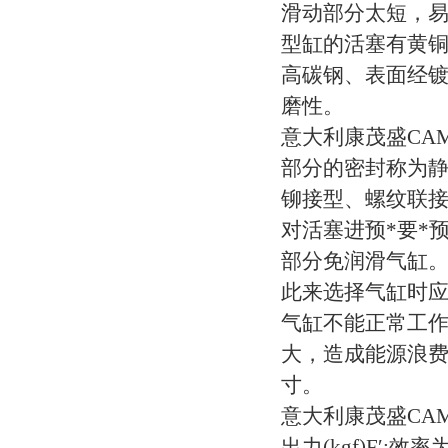
滑动部分太短，
型缸的活塞有黄铜
高碳钢、表面经
磨性。
意大利康茂盛CA
部分的密封称为静
铆接型、螺纹联
对活塞进预*要*预
部分免润滑气缸
此来选择气缸时
气缸不能正常工作
大，造成能源浪
寸。
意大利康茂盛CAM
出力(kgf)F′:效率