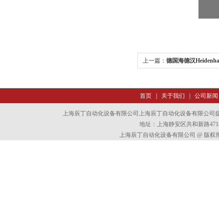
上一篇：
德国海德汉Heiden
首页
|
关于我们
|
公司新闻
上海辰丁自动化设备有限公司上海辰丁自动化设备有限公司
地址：上海静安区共和新路4718
上海辰丁自动化设备有限公司 @ 版权所有 All 