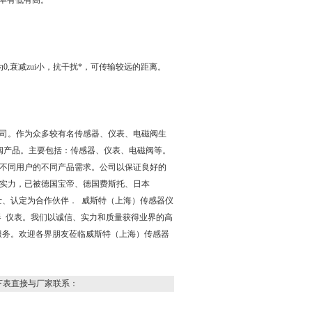
频率有低有高。
0,衰减zui小，抗干扰*，可传输较远的距离。
司。作为众多较有名传感器、仪表、电磁阀生
阀产品。主要包括：传感器、仪表、电磁阀等。
不同用户的不同产品需求。公司以保证良好的
实力，已被德国宝帝、德国费斯托、日本
士、认定为合作伙伴． 威斯特（上海）传感器仪
器 仪表。我们以诚信、实力和质量获得业界的高
服务。欢迎各界朋友莅临威斯特（上海）传感器
下表直接与厂家联系：