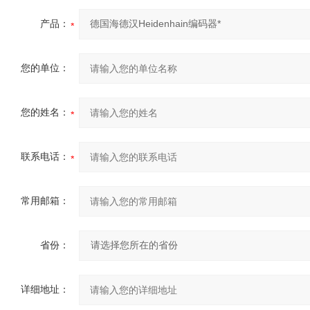
产品：
您的单位：
您的姓名：
联系电话：
常用邮箱：
省份：
详细地址：