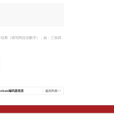
算结果（填写阿拉伯数字），如：三加四
enhain编码器现货
返回列表>>