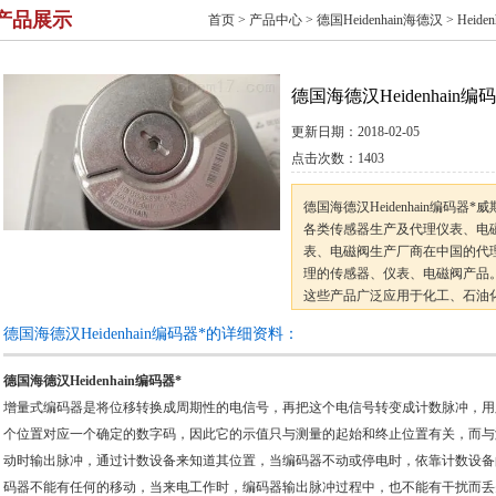
产品展示
首页
>
产品中心
>
德国Heidenhain海德汉
>
Heid
德国海德汉Heidenhain编
更新日期：
2018-02-05
点击次数：
1403
德国海德汉Heidenhain编码
各类传感器生产及代理仪表、电
表、电磁阀生产厂商在中国的代
理的传感器、仪表、电磁阀产品
这些产品广泛应用于化工、石油
构，可满足不同用户的不同产品
德国海德汉Heidenhain编码器*的详细资料：
德国海德汉Heidenhain编码器*
增量式编码器是将位移转换成周期性的电信号，再把这个电信号转变成计数脉冲，用
个位置对应一个确定的数字码，因此它的示值只与测量的起始和终止位置有关，而与
动时输出脉冲，通过计数设备来知道其位置，当编码器不动或停电时，依靠计数设备
码器不能有任何的移动，当来电工作时，编码器输出脉冲过程中，也不能有干扰而丢