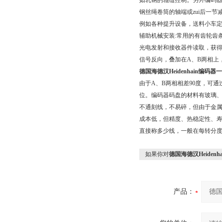
如轧钢的辊缝控制。另外编码器
钢丝绳卷筒的轴端或zui后一
例如各种提升设备，送料小车
辅助机械安装:常用的有齿轮齿
光电发射和接收器件读取，获得四
信号反向，叠加在A、B两相上
德国海德汉Heidenhain编码器
由于A、B两相相差90度，可
位。编码器码盘的材料有玻璃
不通刻线，不易碎，但由于金
成本低，但精度、热稳定性、寿
直接称多少线，一般在每转分度5~
如果你对
德国海德汉Heiden
产品：