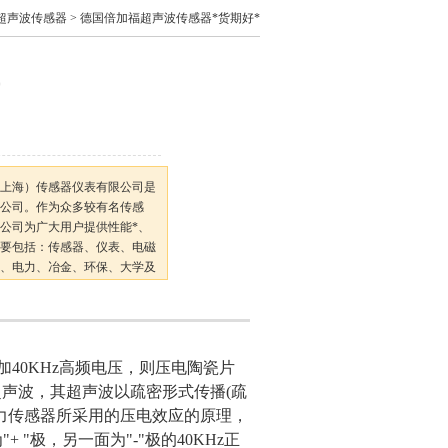
F超声波传感器
> 德国倍加福超声波传感器*货期好*
*
（上海）传感器仪表有限公司是
公司。作为众多较有名传感
公司为广大用户提供性能*、
要包括：传感器、仪表、电磁
、电力、冶金、环保、大学及
。公司以保证良好的服务为宗
加40KHz高频电压，则压电陶瓷片
超声波，其超声波以疏密形式传播(疏
力传感器所采用的压电效应的原理，
"极，另一面为"-"极的40KHz正