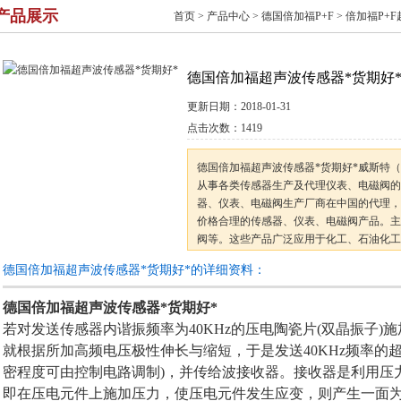
产品展示
首页
>
产品中心
>
德国倍加福P+F
>
倍加福P+
德国倍加福超声波传感器*货期好
更新日期：
2018-01-31
点击次数：
1419
德国倍加福超声波传感器*货期好*威斯特
从事各类传感器生产及代理仪表、电磁阀的
器、仪表、电磁阀生产厂商在中国的代理，
价格合理的传感器、仪表、电磁阀产品。主
阀等。这些产品广泛应用于化工、石油化工
科研机构，可满足不同用户的不同产品需求
德国倍加福超声波传感器*货期好*的详细资料：
旨
德国倍加福超声波传感器*货期好*
若对发送传感器内谐振频率为40KHz的压电陶瓷片(双晶振子)施
就根据所加高频电压极性伸长与缩短，于是发送40KHz频率的
密程度可由控制电路调制)，并传给波接收器。接收器是利用压
即在压电元件上施加压力，使压电元件发生应变，则产生一面为"+ 