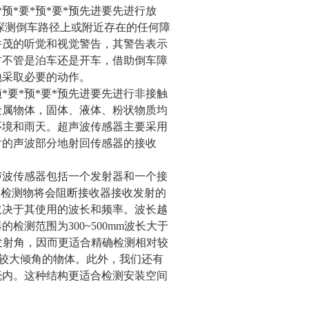
预*要*预*要*预先进要先进行放
探测倒车路径上或附近存在的任何障
并茂的听觉和视觉警告，其警告表示
方不管是泊车还是开车，借助倒车障
地采取必要的动作。
*要*预*要*预先进要先进行非接触
金属物体，固体、液体、粉状物质均
环境和雨天。超声波传感器主要采用
射的声波部分地射回传感器的接收
声波传感器包括一个发射器和一个接
被检测物将会阻断接收器接收发射的
取决于其使用的波长和频率。波长越
测范围为300~500mm波长大于
波发射角，因而更适合精确检测相对较
有较大倾角的物体。此外，我们还有
壳内。这种结构更适合检测安装空间