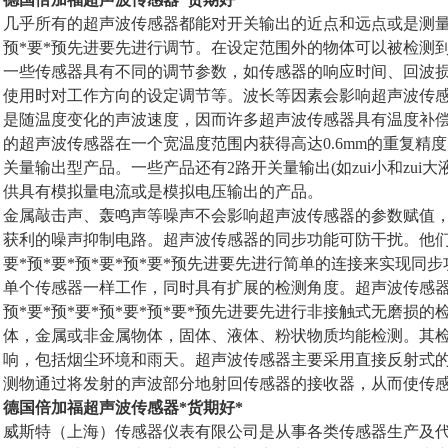
几乎所有的超声波传感器都能对开关输出的近点和远点或是测量范围
预*要*预先进要先进行调节。在设定范围外的物体可以被检测
一些传感器具有不同的调节参数，如传感器的响应时间、回波
使用时对工作方向的设定调节等。波长等因素会影响超声波传感
是随温度变化的声波速度，因而许多超声波传感器具有温度补
的超声波传感器在一个宽温度范围内获得高达0.6mm的重复精
关量输出型产品。一些产品还有2路开关量输出(如zui小和zui
供具有模拟量电流或是模拟电压输出的产品。
金属敲击声、轰鸣声等噪声不会影响超声波传感器的参数赋值
获利的噪声抑制电路。超声波传感器的同步功能可防干扰。他们
要*预*要*预*要*预*要*预先进要先进行简单的连接来实现同
单个传感器一样工作，同时具有扩展的检测角度。超声波传感器
预*要*预*要*预*要*预*要*预先进要先进行非接触式无磨损
体，金属或非金属物体，固体、液体、粉状物质均能检测。其
响，包括烟尘环境和雨天。超声波传感器主要采用直接反射式
测物通过将发射的声波部分地射回传感器的接收器，从而使传
德国倍加福超声波传感器*货期好*
威斯特（上海）传感器仪表有限公司是从事各类传感器生产及