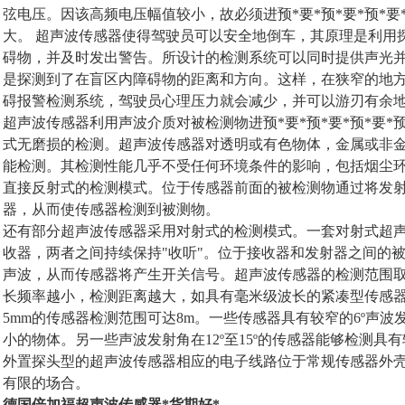
弦电压。因该高频电压幅值较小，故必须进预*要*预*要*预*要*
大。 超声波传感器使得驾驶员可以安全地倒车，其原理是利用
碍物，并及时发出警告。所设计的检测系统可以同时提供声光
是探测到了在盲区内障碍物的距离和方向。这样，在狭窄的地
碍报警检测系统，驾驶员心理压力就会减少，并可以游刃有余
超声波传感器利用声波介质对被检测物进预*要*预*要*预*要*预
式无磨损的检测。超声波传感器对透明或有色物体，金属或非
能检测。其检测性能几乎不受任何环境条件的影响，包括烟尘
直接反射式的检测模式。位于传感器前面的被检测物通过将发
器，从而使传感器检测到被测物。
还有部分超声波传感器采用对射式的检测模式。一套对射式超
收器，两者之间持续保持"收听"。位于接收器和发射器之间的
声波，从而传感器将产生开关信号。超声波传感器的检测范围
长频率越小，检测距离越大，如具有毫米级波长的紧凑型传感器的检
5mm的传感器检测范围可达8m。一些传感器具有较窄的6º声
小的物体。另一些声波发射角在12º至15º的传感器能够检测具
外置探头型的超声波传感器相应的电子线路位于常规传感器外
有限的场合。
德国倍加福超声波传感器*货期好*