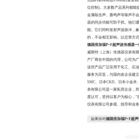
范围内获得高达0.6mm的重复
位控制)。大多数产品系列都能
金属敲击声、轰鸣声等噪声不
器的同步功能可防干扰。他们通过
能。它们同时发射声波脉冲，
的，不会相互影响。以交替方
德国倍加福P+F超声波传感器一
威斯特（上海）传感器仪表有
产厂商在中国的代理，公司为广
这些产品广泛应用于化工、石
服务为宗旨，与国内各企业建
SMC、日本CKD、日本小金
表有限公司是一家私营企业，所
度认可，坚持以客户为核心，“
仪表有限公司参观、指导和业
如果你对
德国倍加福P+F超