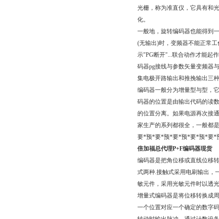
光栅，称为准直仪，它具有和
化。
一般地，旋转编码器也能得到一
(无输出)时，变频器不能正常工
示"PG断开"...联合动作
码器pg接线与参数矢量变频器
集电极开路输出和推挽输出三种
编码器一般分为增量型与型，它
码器的位置是由输出代码的读数
的位置分离。如果电源再次接通
家生产的系列都很全，一般都是
要*预*要*预*要*预*要*预
倍加福总代理P+F编码器现货
编码器是把角位移或直线位移转
式两种.接触式采用电刷输出，一
敏元件，采用光敏元件时以透光
增量式编码器是将位移转换成
一个位置对应一个确定的数字