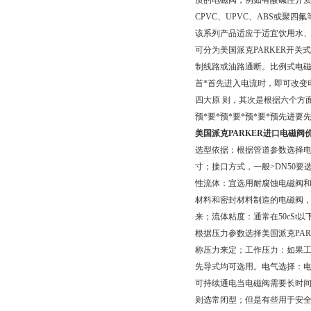
质的电磁阀，例如有酸碱性介质
CPVC、UPVC、ABS或聚
该系列产品适应于适宜饮用水、
可分为美国派克PARKER开
制线路或油路通断。比例式电磁阀
首*首先进入电流时，即可改变
四大原 则，其次是根据六个方
预*要*预*要*预*要*预先进要
美国派克PARKER进口电磁阀
选型依据：根据管道参数选择电
寸；接口方式，一般>DN50
性流体：宜选用耐腐蚀电磁阀
材料和密封材料制造的电磁阀，
来；流体粘度：通常在50cSt
根据压力参数选择美国派克PA
称压力来定；工作压力：如果工作
先导式均可选用。电气选择：电
可持续通电当电磁阀需要长时间
则选常闭型；但是有些用于安