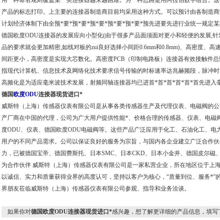
用一种命名规则覆盖某一类连接器越来越困难。另一种思路是用阿拉伯数字组合。这
产品的标志打印。上主要的连接器制造商目前均采用这种方式。可以预计由各制造商
计划经济体制下由全预*要*预*要*预*要*预*要*预*要*预先进要先进行业统一规定
德国欧度ODU连接器的发展应向小型化(由于很多产品面须面对更小和轻便的发展,针
品的要求就会更加精密,如线对板的zui良好选择小间距0.6mm和0.8mm)、高密度
间距更小，高密度是实现大芯数化。高密度PCB（印制电路板）连接器有效接触件总数达6
指现代计算机、信息技术及网络化技术要求信号传输的时标速率达兆赫频段，脉冲时
高频化是为适应毫米波技术发展，射频同轴连接器均已进首*首*首*首*首*首先进入
德国
欧度ODU
连接器现货进口*
威斯特（上海）传感器仪表有限公司是从事各类传感器生产及代理仪表、电磁阀的公
产厂商在中国的代理，公司为广大用户提供性能*、价格合理的传感器、仪表、电磁
度ODU
、仪表、
德国欧度ODU
电磁阀等。这些产品广泛应用于化工、石油化工、电
用户的不同产品需求。公司以保证良好的服务为宗旨，与国内各企业建立广泛合作伙
力，已被德国宝帝、德国费斯托、日本SMC、日本CKD、日本小金井、德国皮尔磁
为合作伙伴 威斯特（上海）传感器仪表有限公司是一家私营企业，所在地区位于上海
以诚信、实力和质量获得业界的高度认可，坚持以客户为核心，“质量到位、服务*”
界朋友莅临威斯特（上海）传感器仪表有限公司参观、指导和业务洽谈。
如果你对
德国欧度ODU连接器现货进口*
感兴趣，想了解更详细的产品信息，填写