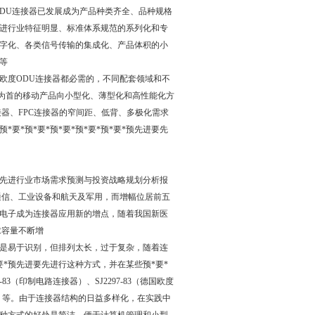
DU连接器已发展成为产品种类齐全、品种规格
要先进行业特征明显、标准体系规范的系列化和专
字化、各类信号传输的集成化、产品体积的小
等
欧度ODU连接器都必需的，不同配套领域和不
机为首的移动产品向小型化、薄型化和高性能化方
器、FPC连接器的窄间距、低背、多极化需求
*预*要*预*要*预*要*预*要*预先进要先
进要先进行业市场需求预测与投资战略规划分析报
通信、工业设备和航天及军用，而增幅位居前五
电子成为连接器应用新的增点，随着我国新医
求容量不断增
是易于识别，但排列太长，过于复杂，随着连
*要*预先进要先进行这种方式，并在某些预*要*
83（印制电路连接器）、SJ2297-83（德国欧度
连接器）等。由于连接器结构的日益多样化，在实践中