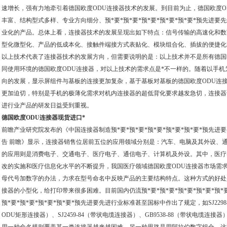
速增长，强有力地牵引着德国欧度ODU连接器技术的发展。到目前为止，德国欧度O
丰富、结构型式多样、专业方向细分、预*要*预*要*预*要*预*要*预*要*预先进
业化的产品。总体上看，连接器技术的发展呈现出如下特点：信号传输的高速化和数
型化微型化、产品的低成本化、接触件端接方式表贴化、模块组合化、插拔的便捷化
以上技术代表了连接器技术的发展方向，但需要说明的是：以上技术并不是所有德国
同使用环境的德国欧度ODU连接器，对以上技术的需求点是*不一样的。随着以手
向的发展，显示屏组件与基板的连接更加复杂，基于基板对基板的德国欧度ODU连接
更加迫切，特别是手机的极薄化需求对机内连接器的超低背化要求越发急切，连接器预*要
进行业产品的研发日益受到重视。
德国欧度ODU连接器现货进口*
前瞻产业研究院发布的《中国连接器制造预*要*预*要*预*要*预*要*预*要*预先
告 前瞻》显示，连接器销售位居前五位的应用领域分别是：汽车、电脑及其外设、
的应用则是消费电子、交通电子、医疗电子、通信电子、计算机及外设。其中，医疗
改的实施和医疗信息化水平的不断提升，我国医疗领域德国欧度ODU连接器市场需
母代号加数字的办法，力求在型号命名中反映产品的主要结构特点。这种方式的好处
接器的小型化，给打印带来很多困难。目前国内仍流预*要*预*要*预*要*预*要*预
预*要*预*要*预*要*预*要*预先进要先进行业标准甚至国标中作出了规定，如SJ2298-
ODU矩形连接器）、SJ2459-84（带状电缆连接器）、GB9538-88（带状电缆