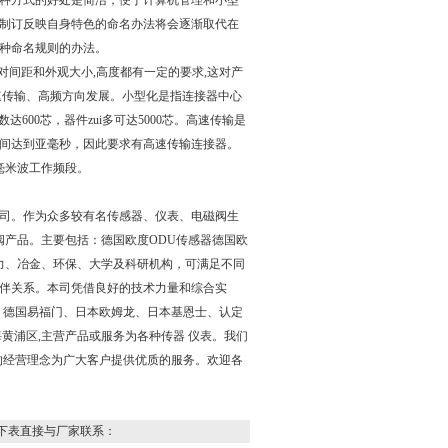
种方式的好处是简洁，便于计算机管理和小型
制订反映自身特色的命名办法将会逐渐取代在
某种命名规则的办法。
对间距和外观大小,高度都有一定的要求,这对产
、高速传输、高频方向发展。小型化是指连接器中心
00芯，器件zui多可达5000芯。高速传输是
间达到亚毫秒，因此要求有高速传输连接器。
毫米波工作频段。
司。作为众多较有名传感器、仪表、电磁阀生
阀产品。主要包括：
德国欧度ODU
传感器
德国欧
力、冶金、环保、大学及科研机构，可满足不同
伴关系。本司凭借良好的技术力量和综合实
、德国易福门、日本欧姆龙、日本基恩士、认定
黄浦区,主营产品或服务为各种传器 仪表。我们
的经营理念为广大客户提供优质的服务。欢迎各
下表直接与厂家联系：