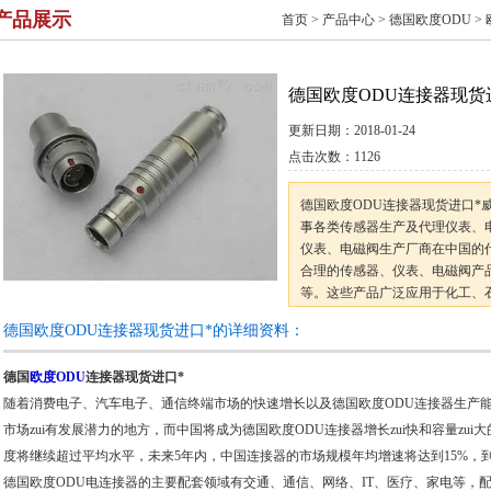
产品展示
首页
>
产品中心
>
德国欧度ODU
>
德国欧度ODU连接器现货
更新日期：
2018-01-24
点击次数：
1126
德国欧度ODU连接器现货进口*
事各类传感器生产及代理仪表、
仪表、电磁阀生产厂商在中国的
合理的传感器、仪表、电磁阀产
等。这些产品广泛应用于化工、
研机构，可满足不同用户的不同
德国欧度ODU连接器现货进口*的详细资料：
德国
欧度ODU
连接器现货进口*
随着消费电子、汽车电子、通信终端市场的快速增长以及德国欧度ODU连接器生产
市场zui有发展潜力的地方，而中国将成为德国欧度ODU连接器增长zui快和容量zu
度将继续超过平均水平，未来5年内，中国连接器的市场规模年均增速将达到15%，到2
德国欧度ODU电连接器的主要配套领域有交通、通信、网络、IT、医疗、家电等，