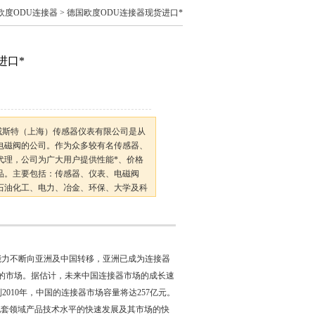
欧度ODU连接器
> 德国欧度ODU连接器现货进口*
进口*
威斯特（上海）传感器仪表有限公司是从
电磁阀的公司。作为众多较有名传感器、
代理，公司为广大用户提供性能*、价格
品。主要包括：传感器、仪表、电磁阀
石油化工、电力、冶金、环保、大学及科
产品需求。公司以保证良好的服务为宗旨
能力不断向亚洲及中国转移，亚洲已成为连接器
i大的市场。据估计，未来中国连接器市场的成长速
010年，中国的连接器市场容量将达257亿元。
配套领域产品技术水平的快速发展及其市场的快