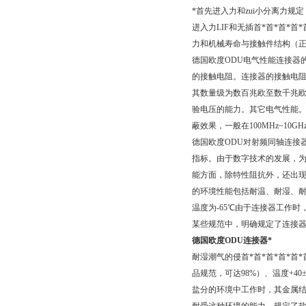
*首先进入力和zui小分离力规
进入力LIF和无插首*首*首*
力和机械寿命与接触件结构（
德国欧度ODU电气性能连接器
的接触电阻。连接器的接触电
其数量级为数百兆欧至数千兆
验电压的能力。其它电气性能。
蔽效果，一般在100MHz~10G
德国欧度ODU对射频同轴连接器
指标。由于数字技术的发展，
能方面，除特性阻抗外，还出现了一
的环境性能包括耐温、耐湿、耐盐
温度为-65℃由于连接器工作
某些规范中，明确规定了连接器
德国欧度ODU连接器*
耐湿潮气的侵首*首*首*首*首
品规范，可达98%）、温度+4
盐分的环境中工作时，其金属