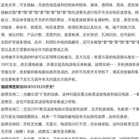
蓝色光等，可非接触，无损伤地迅速和控制各种固体、液体、透明体、黑体、柔软体
接触式预*要*预*要*预*要*预*要*预*要*预先进要先进行程开关存在响应速度低
缺点，而晶体管接近开关的作用距离短，不能直接检测非金属材料。但是，新型光电
功能多、寿命长、精度高、响应速度快、检测距离远以及抗光、电、磁干扰能力强。
测、液位控制、产品计数、宽度判别、速度检测、定长剪切、孔洞识别、信号延时、
全防护等诸多领域。此外，利用红外线的隐蔽性，还可在银预*要*预*要*预*要*预*
室以及其它需要的场合作为防盗警戒之用。
在维修开关电源的时候可以采用降压检修法。其方法是：将显示器的电源插头接在一
100V左右，然后通电检修，并逐次提高电源电压来检修。故障实例一：开机便烧坏
管被击穿，发射极和集电极短路所造成的。此时可先将开关管拆下，测其发射极和集
但也要检查下其它元器件有无问题后方能开机。
德国博恩斯坦BERNSTEIN开关*
故障实例二：光栅出现“S”形的扭曲。这种问题应重点检查滤波电路和稳压电路，一
波整流，这也可能是其滤波电容容量减少所致。
故障实例三：交流220V整流滤波电路出现短路性故障，且开机烧保险。先检查一下
还可拔去消磁线圈插头，检查一下消磁热敏电阻有无短路性故障，如有应换新。
故障实例四：开机无光栅、无显示、电源指示灯不亮，但未烧保险。这时应检查交流
无开路（烧断）失效，或整流二极管是否断路。