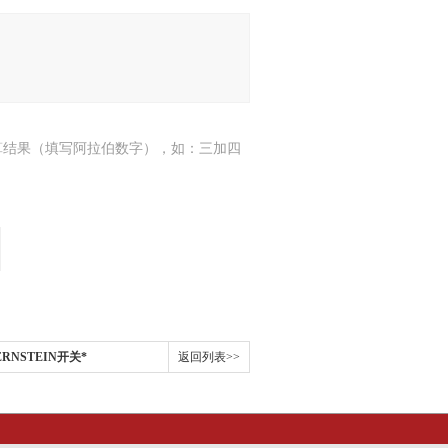
算结果（填写阿拉伯数字），如：三加四
RNSTEIN开关*
返回列表>>