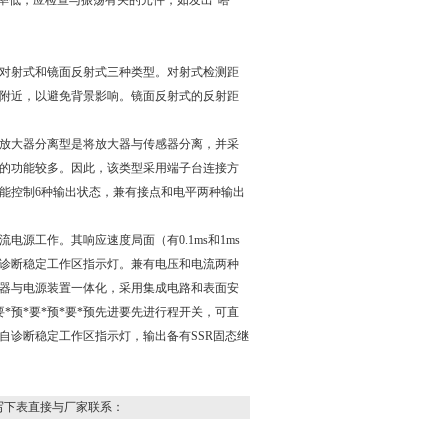
率低，应检查与振荡有关的元件，如发出“嗒
对射式和镜面反射式三种类型。对射式检测距
附近，以避免背景影响。镜面反射式的反射距
放大器分离型是将放大器与传感器分离，并采
的功能较多。因此，该类型采用端子台连接方
能控制6种输出状态，兼有接点和电平两种输出
源工作。其响应速度局面（有0.1ms和1ms
诊断稳定工作区指示灯。兼有电压和电流两种
器与电源装置一体化，采用集成电路和表面安
*预*要*预*要*预先进要先进行程开关，可直
置自诊断稳定工作区指示灯，输出备有SSR固态继
写下表直接与厂家联系：