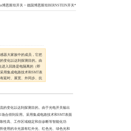
stein博恩斯坦开关
> 德国博恩斯坦BERNSTEIN开关*
是传感器大家族中的成员，它把
的变化以达到探测目的。由
首先进入回路是电隔离的（即
采用集成电路技术和SMT表
有延时、展宽、外同步、抗
等智能化功能。这种新颖的
流的变化以达到探测目的。由于光电开关输出
多场合得到应用。采用集成电路技术和SMT表面
靠性高、工作区域稳定和自诊断等智能化功
所使用的冷光源有红外光、红色光、绿色光和