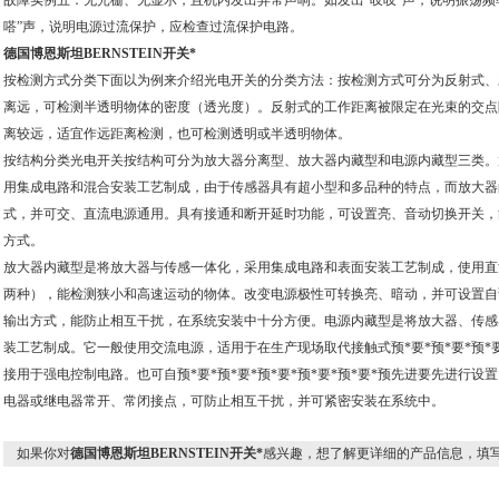
故障实例五：无光栅、无显示，且机内发出异常声响。如发出“吱吱”声，说明振荡频
嗒”声，说明电源过流保护，应检查过流保护电路。
德国博恩斯坦BERNSTEIN开关*
按检测方式分类下面以为例来介绍光电开关的分类方法：按检测方式可分为反射式、
离远，可检测半透明物体的密度（透光度）。反射式的工作距离被限定在光束的交点
离较远，适宜作远距离检测，也可检测透明或半透明物体。
按结构分类光电开关按结构可分为放大器分离型、放大器内藏型和电源内藏型三类。
用集成电路和混合安装工艺制成，由于传感器具有超小型和多品种的特点，而放大器
式，并可交、直流电源通用。具有接通和断开延时功能，可设置亮、音动切换开关，
方式。
放大器内藏型是将放大器与传感一体化，采用集成电路和表面安装工艺制成，使用直流电
两种），能检测狭小和高速运动的物体。改变电源极性可转换亮、暗动，并可设置自
输出方式，能防止相互干扰，在系统安装中十分方便。电源内藏型是将放大器、传感
装工艺制成。它一般使用交流电源，适用于在生产现场取代接触式预*要*预*要*预*要
接用于强电控制电路。也可自预*要*预*要*预*要*预*要*预*要*预先进要先进行设
电器或继电器常开、常闭接点，可防止相互干扰，并可紧密安装在系统中。
如果你对
德国博恩斯坦BERNSTEIN开关*
感兴趣，想了解更详细的产品信息，填