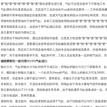
要*预*要*预*要*预*要*预*要*预先进要先进行器，气缸可在恶劣条件下可靠地工
气缸擅长作往复直线运动，尤其适于工业自动化中zui多的传送要求——工件的直线
流阀就可简单地实现稳定的速度控制，也成为气缸驱动系统zui大的特征和优势。所
用便利性角度更倾向于使用气缸。目前工业现场使用电动执预*要*预*要*预*要*预*
要求高精度多点定位，这是由于用气缸难以实现，退而求其次的结果。而电动执预*要*预
器主要用于旋转与摆动工况。
其优势在于响应时间快，通过反馈系统对速度、位置及力矩进预*要*预*要*预*要*预
要完成直线运动时，需要通过齿形带或丝杆等机械装置进预*要*预*要*预*要*预*要
对较为复杂，而且对工作环境及操作维护人员的专业知识都有较高要求。对使用者的
维护，对于使用者的要求不高。电缸则不同，工程人员必需具备一定的电气知识，否
德国费斯托一级代理FESTO气缸进口
输出力大。气缸的输出力与缸径的平方成正比；而电缸的输出力与三个因素有关，缸
大、螺距越小则输出力越大。一个缸径为50mm的气缸，理论上的输出力可达2000
有差异，但是基本上都不超过1000N。显而易见，在输出力方面气缸更具优势。适
具有防尘、防水能力，可适应各种恶劣的环境。而电缸由于具有大量电气部件的缘故
势主要体现在以下3个方面：系统构成非常简单。由于电机通常与缸体集成在一起，
三部分组成的，简单而紧凑。
柔韧性强。毫无疑问，电缸的柔韧性远远强于气缸。由于控制器可以与PLC直接进预*要*