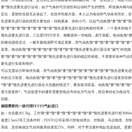
连接，对电机的转速、定位和正反转都能够实现精确控制，在一定程度上，电缸可以根据
要*预先进要先进行运动；由于气体的可压缩性和运动时产生的惯性，即使换向阀与
定位，柔韧性也就无从谈起了。在技术性能方面，本人认为电动和气动各有所长，首先电动
先进要先进行器的优势主要包括：结构紧凑，体积小巧。比起气动执预*要*预*要*预*
预*要*预*要*预*要*预*要*预*要*预先进要先进行器结构相对简单，一个基本的电子系
预先进要先进行器，三位置DPDT开关、熔断器和一些电线，易于装配。电动执预*要*预
的驱动源很灵活，一般车载电源即可满足需要，而气动执预*要*预*要*预*要*预*要
装置。电动执预*要*预*要*预*要*预*要*预*要*预先进要先进行器没有“漏气”的
要*预*要*预*要*预*要*预*要*预先进要先进行器的稳定性稍差。不需要对各种气动管线
要先进行安装和维护。
可以无需动力即保持负载，而气动执预*要*预*要*预*要*预*要*预*要*预先进要
外的压力装置，电动执预*要*预*要*预*要*预*要*预*要*预先进要先进行器更加安静
*预*要*预先进要先进行器在大负载的情况下，要加装消音器。动执预*要*预*要*预*
度方面更胜*。气动装置中的通常需要把电信号转化为气信号，然后再转化为电信号
回路。
德国费斯托一级代理FESTO气缸进口
如：当负载为1.5kg、工作预*要*预*要*预*要*预*要*预*要*预先进要先进行程为80mm
速度2.5m/s2等工况条件时，FESTO公司采用小型电动滑台、控制器、马达电缆
系统，其价格就比气动伺服系统便宜25%。同样，对于带活塞杆电缸也是如此。需