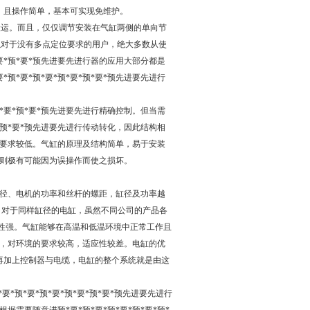
作，且操作简单，基本可实现免维护。
搬运。而且，仅仅调节安装在气缸两侧的单向节
以对于没有多点定位要求的用户，绝大多数从使
要*预*要*预先进要先进行器的应用大部分都是
*要*预*要*预*要*预*要*预先进要先进行
*要*预*要*预先进要先进行精确控制。但当需
*预*要*预先进要先进行传动转化，因此结构相
要求较低。气缸的原理及结构简单，易于安装
则极有可能因为误操作而使之损坏。
径、电机的功率和丝杆的螺距，缸径及功率越
N，对于同样缸径的电缸，虽然不同公司的产品各
应性强。气缸能够在高温和低温环境中正常工作且
，对环境的要求较高，适应性较差。电缸的优
再加上控制器与电缆，电缸的整个系统就是由这
预*要*预*要*预*要*预*要*预先进要先进行