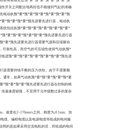
需要随意进预*要*预*要*预*要*预*要*预*
磁性开关之间配合地再好也不能做到气缸的准确
执预*要*预*要*预*要*预*要*预*要*预
要*预*要*预*要*预先进要先进行器，电动执
统包括执预*要*预*要*预*要*预*要*预*要*
*要*预*要*预*要*预*要*预先进要先进行器
*预*要*预先进要先进行器需要气源和压缩驱动
危险，可靠性高，而空气的可压缩性使得气动执预*
进预*要*预*要*预*要*预*要*预*要*预先进
先进行器需要持续不断的压力供给。由于不需要额
。通常，如果气动执预*要*预*要*预*要*预*要
要*预*要*预*要*预先进要先进行器在控制的精
，传递速度较慢，不宜用于元件级数过多的复杂
、速度在2~170mm/s之间、精度为¡0.1mm、加
、控制电缆、编程电缆以及电源电缆等组成的电伺服
要说明的是如果采用交流电机的话，所组成的电伺