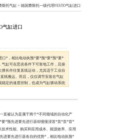
O费斯托气缸
> 德国费斯托一级代理FESTO气缸进口
TO气缸进口
进口*，相比电动执预*要*预*要*预*要*
器，气缸可在恶劣条件下可靠地工作，且操
缸擅长作往复直线运动，尤其适于工业自
的直线搬运。而且，仅仅调节安装在气缸
现稳定的速度控制，也成为气缸驱动系统
有多点定位要求的用户，绝大多数从使用
行器一直被认为是属于两个*不同领域的自动化产
*要*预先进要先进行器却慢慢浸首*首*首*首*
从技术性能、购买和应用成本、能源效率、应用
*预先进要先进行器各自的优势*，相比电动执预*