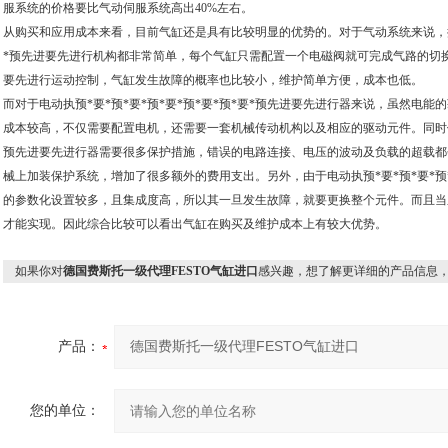
服系统的价格要比气动伺服系统高出40%左右。
从购买和应用成本来看，目前气缸还是具有比较明显的优势的。对于气动系统来说，控制
*预先进要先进行机构都非常简单，每个气缸只需配置一个电磁阀就可完成气路的切换，进
要先进行运动控制，气缸发生故障的概率也比较小，维护简单方便，成本也低。
而对于电动执预*要*预*要*预*要*预*要*预*要*预先进要先进行器来说，虽然电
成本较高，不仅需要配置电机，还需要一套机械传动机构以及相应的驱动元件。同时使用电
预先进要先进行器需要很多保护措施，错误的电路连接、电压的波动及负载的超载都
械上加装保护系统，增加了很多额外的费用支出。另外，由于电动执预*要*预*要*预*
的参数化设置较多，且集成度高，所以其一旦发生故障，就要更换整个元件。而且当
才能实现。因此综合比较可以看出气缸在购买及维护成本上有较大优势。
如果你对
德国费斯托一级代理FESTO气缸进口
感兴趣，想了解更详细的产品信息
产品：
您的单位：