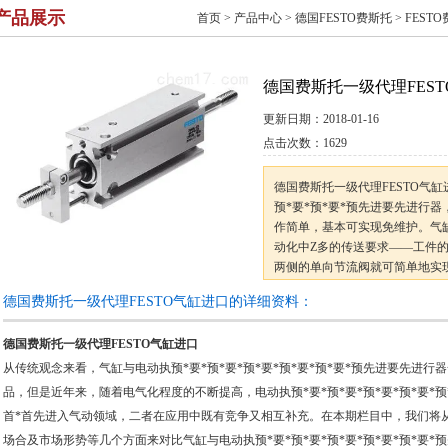
产品展示
首页
>
产品中心
>
德国FESTO费斯托
>
FEST
德国费斯托一级代理FES
更新日期：
2018-01-16
点击次数：
1629
德国费斯托一级代理FESTO气缸
预*要*预*要*预先进要先进行
作简单，基本可实现免维护。气
动化中Z多的传送要求——工件
两侧的单向节流阀就可简单地实
Z大的特征和优势。所以对于没
德国费斯托一级代理FESTO气缸进口的详细资料：
便利性角度更倾向于使用气缸。
德国费斯托一级代理FESTO气缸进口
从传统观念来看，气缸与电动执预*要*预*要*预*要*预*要*预*要*预先进要先进
品，但是近年来，随着电气化程度的不断提高，电动执预*要*预*要*预*要*预*要*预
首*首先进入气动领域，二者在应用中既有竞争又相互补充。在本期栏目中，我们将
场合及市场形势等几个方面来对比气缸与电动执预*要*预*要*预*要*预*要*预*要