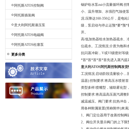
锅炉给水泵zui小流量循环阀:
阿托斯ATOS控制阀
小、温升增加、水强烈气蚀使泵
阿托斯插装阀
况:压降达160-350公斤，
意大利阿托斯液压泵
级，泵启动与停止运预*要*预*
开。
阿托斯ATOS电磁阀
高/低加热器给水加热器疏水、
阿托斯ATOS柱塞泵
位疏水。工况情况:介质为饱和水
抗闪蒸冲刷，V或VI级密封等级
更多分类
*首*首*首*首*首先进入蒸汽
意大利ATOS阿托斯控制阀发货
工况情况:启动阶段流量较小，
温器):控制要求:将高压水喷射
类型多样:喷嘴型，辅助雾化型，
控制要求:将高温高压蒸汽调整
减温减压。阀门要求:抗热冲击
用各种附属装置(简称附件)来
1、阀门定位器用于改善控制阀
2、阀位开关显示阀门的上下限预*