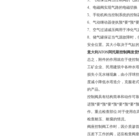
3、气动保位阀当控制阀的气源
4、电磁阀实现气路的电磁切换
5、手轮机构当控制系统的控制
6、气动继动器使执预*要*预*
7、空气过滤减压阀用于净化气
8、储气罐保证当气源故障时，使
安全位置。其大小取决于气缸的
意大利ATOS阿托斯控制阀发货
总之，附件的作用就在于使控制
工矿企业、民用建筑中各种水塔
损失小无水锤现象，由小浮球
度减小降低水塔造介，克服老
的产品。
控制阀具有结构简单和动作可
进预*要*预*要*预*要*预*
作。重点检查部位:对于使用在
检查耐压、耐腐的情况。
阀座控制阀工作时，因介质渗首
压差下工作的阀，还应检查阀座