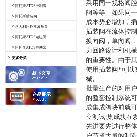
采用同一规格阀腔
阿托斯ATOS控制阀
阀等等。如果同
阿托斯插装阀
成本势必增加，
意大利阿托斯液压泵
插装阀在流体控
阿托斯ATOS电磁阀
换向阀，单向阀
阿托斯ATOS柱塞泵
力回路设计和机
更多分类
的重要性。由于
使用插装阀*可以
械。
批量生产的对用
的整套控制系统可
成集成阀块前就可进
立测试;集成块在发
先进要先进行整
户节省大量的制