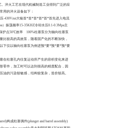
理工艺。淬火工艺在现代机械制造工业得到广泛的应
常用的淬火设备如下：
压-430Vzui大输首*首*首*首*首*首先进入电流
a）振荡频率15-35KHZ冷却水压0.1-0.3Mpa主
77±5温保护点50℃效率 100%柱塞泵分为轴向柱塞泵
量比较高的高效泵，随着国产化的不断加快，
下仅以轴向柱塞泵为例进预*要*预*要*预*要
的柱塞在柱塞孔内往复运动所产生的容积变化来进
是圆形零件，加工时可以达到很高的精度配合，因
压油的污染较敏感，结构较复杂，造价较高。
件(plunger and barrel assembly)