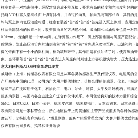
（图5-11）、出油阀（delivery valve）和出油阀座(delivery valve seat)构成出油阀偶件(d
柱塞套是一对精密偶件，经配对研磨后不能互换，要求有高的精度和光洁度和好的耐磨性，
托斯ATO柱塞头部圆柱面上切有斜槽，并通过径向孔、轴向孔与顶部相通，其目的
均与泵上体内低压油腔相通，柱塞套装首*首*首*首*首*首先进入泵上体后，应用定
柱塞头部斜槽的位置不同，改变供油量的方法也不同。出油阀和出油阀座也是一对精
0.01mm 。出油阀是一个单向阀，在弹簧压力作用下，阀上部圆锥面与阀座严密配
腔隔绝，防止高压油管内的油倒流首*首*首*首*首*首先进入喷油泵内。出油阀的
阀的锥面下有一个小的圆柱面，称为减压环带，其作用是在供油终了时，使高压油管
象。当环带落首*首*首*首*首*首先进入阀座内时则使上方容积很快增大，压力迅速
意大利阿托斯ATOS柱塞泵进口现货
威斯特（上海）传感器仪表有限公司是从事各类传感器生产及代理仪表、电磁阀的公
产厂商在中国的代理，公司为广大用户提供性能*、价格合理的传感器、仪表、电磁
这些产品广泛应用于化工、石油化工、电力、冶金、环保、大学及科研机构，可满足
服务为宗旨，与国内各企业建立广泛合作伙伴关系。本司凭借良好的技术力量和综合
SMC、日本CKD、日本小金井、德国皮尔磁、德国易福门、日本欧姆龙、日本基恩
表有限公司是一家私营企业，所在地区位于上海黄浦区,主营产品或服务为各种传感
度认可，坚持以客户为核心，“质量到位、服务*”的经营理念为广大客户提供优质的
仪表有限公司参观、指导和业务洽谈