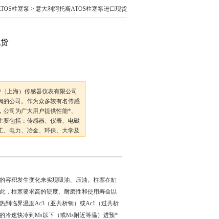
TOS柱塞泵
> 意大利阿托斯ATOS柱塞泵进口现货
现货
特（上海）传感器仪表有限公司
阀的公司。作为众多较有名传感
，公司为广大用户提供性能*、
主要包括：传感器、仪表、电磁
工、电力、冶金、环保、大学及
求。公司以保证良好的服务为宗
的容积发生变化来实现吸油、压油。柱塞在缸
此，柱塞要求高的硬度、耐磨性和使用寿命以
到临界温度Ac3（亚共析钢）或Ac1（过共析
冷速快冷到Ms以下（或Ms附近等温）进预*