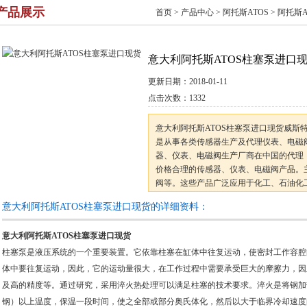
产品展示
首页
>
产品中心
>
阿托斯ATOS
>
阿托斯A
意大利阿托斯ATOS柱塞泵进口
更新日期：
2018-01-11
点击次数：
1332
意大利阿托斯ATOS柱塞泵进口现货威斯
是从事各类传感器生产及代理仪表、电磁
器、仪表、电磁阀生产厂商在中国的代理
价格合理的传感器、仪表、电磁阀产品。
阀等。这些产品广泛应用于化工、石油化
科研机构，可满足不同用户的不同产品需
意大利阿托斯ATOS柱塞泵进口现货的详细资料：
旨，与国内
意大利阿托斯ATOS柱塞泵进口现货
柱塞泵是液压系统的一个重要装置。它依靠柱塞在缸体中往复运动，使密封工作容腔
体中要往复运动，因此，它的运动量很大，在工作过程中需要承受巨大的摩擦力，因
及高的精度等。通过研究，采用淬火热处理可以满足柱塞的技术要求。淬火是将钢加热
钢）以上温度，保温一段时间，使之全部或部分奥氏体化，然后以大于临界冷却速度的