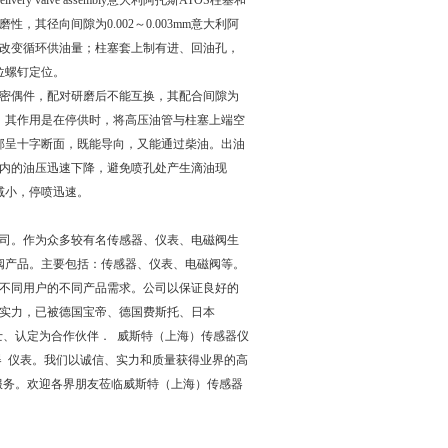
elivery valve assembly意大利阿托斯ATOS柱塞和
其径向间隙为0.002～0.003mm意大利阿
是改变循环供油量；柱塞套上制有进、回油孔，
位螺钉定位。
密偶件，配对研磨后不能互换，其配合间隙为
合，其作用是在停供时，将高压油管与柱塞上端空
下部呈十字断面，既能导向，又能通过柴油。出油
内的油压迅速下降，避免喷孔处产生滴油现
减小，停喷迅速。
司。作为众多较有名传感器、仪表、电磁阀生
阀产品。主要包括：传感器、仪表、电磁阀等。
不同用户的不同产品需求。公司以保证良好的
实力，已被德国宝帝、德国费斯托、日本
士、认定为合作伙伴． 威斯特（上海）传感器仪
器 仪表。我们以诚信、实力和质量获得业界的高
服务。欢迎各界朋友莅临威斯特（上海）传感器