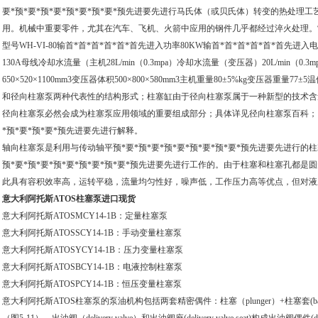
要*预*要*预*要*预*要*预*要*预先进要先进行马氏体（或贝氏体）转变的热处
用。机械中重要零件，尤其在汽车、飞机、火箭中应用的钢件几乎都经过淬火处理。
型号WH-VI-80输首*首*首*首*首*首先进入功率80KW输首*首*首*首*首*首先进入电
130A母线冷却水流量（主机28L/min（0.3mpa）冷却水流量（变压器）20L/min（0.3mp
650×520×1100mm3变压器体积500×800×580mm3主机重量80±5%kg变压器重量
和径向柱塞泵两种代表性的结构形式；柱塞缸由于径向柱塞泵属于一种新型的技术含
径向柱塞泵必然会成为柱塞泵应用领域的重要组成部分；具体详见径向柱塞泵百科；以
*预*要*预*要*预先进要先进行解释。
轴向柱塞泵是利用与传动轴平预*要*预*要*预*要*预*要*预*要*预先进要先进行
预*要*预*要*预*要*预*要*预*要*预先进要先进行工作的。由于柱塞和柱塞孔都
此具有容积效率高，运转平稳，流量均匀性好，噪声低，工作压力高等优点，但对液
意大利阿托斯ATOS柱塞泵进口现货
意大利阿托斯ATOSMCY14-1B：定量柱塞泵
意大利阿托斯ATOSSCY14-1B：手动变量柱塞泵
意大利阿托斯ATOSYCY14-1B：压力变量柱塞泵
意大利阿托斯ATOSBCY14-1B：电液控制柱塞泵
意大利阿托斯ATOSPCY14-1B：恒压变量柱塞泵
意大利阿托斯ATOS柱塞泵的泵油机构包括两套精密偶件：柱塞（plunger）+柱塞套(barrel)构成柱塞偶