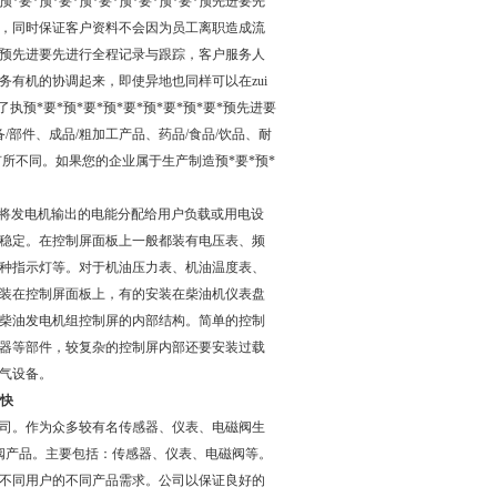
*预*要*预*要*预*要*预*要*预先进要先
考核，同时保证客户资料不会因为员工离职造成流
要*预先进要先进行全程记录与跟踪，客户服务人
有机的协调起来，即使异地也同样可以在zui
预*要*预*要*预*要*预*要*预*要*预先进要
/部件、成品/粗加工产品、药品/食品/饮品、耐
所不同。如果您的企业属于生产制造预*要*预*
是将发电机输出的电能分配给用户负载或用电设
稳定。在控制屏面板上一般都装有电压表、频
种指示灯等。对于机油压力表、机油温度表、
装在控制屏面板上，有的安装在柴油机仪表盘
柴油发电机组控制屏的内部结构。简单的控制
器等部件，较复杂的控制屏内部还要安装过载
气设备。
货快
司。作为众多较有名传感器、仪表、电磁阀生
阀产品。主要包括：传感器、仪表、电磁阀等。
不同用户的不同产品需求。公司以保证良好的