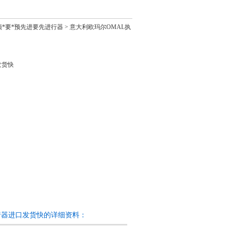
*预*要*预先进要先进行器
> 意大利欧玛尔OMAL执
进行器进口发货快的详细资料：