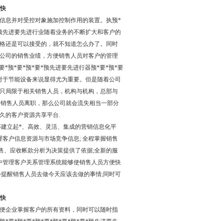
货快
控制信息并对受控对象施加控制作用的装置。执预*
*要*预先进要先进行业随着业务的不断扩大和客户的
表格还是可以接受的，就不知道怎么办了。同时
公司的销售业绩，方便销售人员对客户的管理
要*预*要*预*要*预先进要先进行器预*要*预*要
理对于节能设备来说显得尤为重要。但是随着公司
只局限于相关销售人员，机构与机构，总部与
旦销售人员离职，那么公司就会流失相当一部分
久的客户资源共享平台.
能够建立起*、高效、灵活、集成的营销信息化平
客户信息资源与市场竞争信息; 全程掌握销售
售、应收帐款分析为决策提供了依据;全新的服
中管理客户关系管理系统能够使销售人员方便快
提醒销售人员去做今天应该去做的事情;同时可
货快
便企业掌握客户的所有资料，同时可以随时指