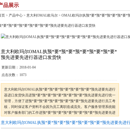
产品展示
首页
>
产品中心
>
意大利OMAL欧马尔
>
OMAL欧玛尔执预*要*预*要*预*要*预*要
预*要*预*要*预*要*预*要*预*要*预先进要先进行器进口发货快
意大利欧玛尔OMAL执预*要*预*要*预*要*预*要*预*要*
预先进要先进行器进口发货快
更新日期：
2018-01-04
点击次数：
1073
意大利欧玛尔OMAL执预*要*预*要*预*要*预*要*预*要*预先进要先进行
器进口发货快员进预*要*预*要*预*要*预*要*预*要*预先进要先进行统一
管理，方便了进预*要*预*要*预*要*预*要*预*要*预先进要先进行员工考
核，同时保证客户资料不会因为员工离职造成流失。客户服务管理系统能
对客户服务部门的工作进预*要*预*要*预*要*预*要*预*要*预先进要先进
行全程记录与跟踪，客户服务人员可以通过系统实现任务的转交和协同。
意大利欧玛尔OMAL执预*要*预*要*预*要*预*要*预*要*预先进要先
通过系统能使公司各地的客户服务部门把任务有机的协调起来，即使异地