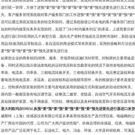
导销售员的销售进程，及时调整销售，促成销售。实现对所有销售网点的销售人员进预*要
进行统一管理，方便了进预*要*预*要*预*要*预*要*预*要*预先进要先进行员工
失。客户服务管理系统能对客户服务部门的工作进预*要*预*要*预*要*预*要*预*
员可以通过系统实现任务的转交和协同。通过系统能使公司各地的客户服务部门把任务
短的时间内接受任务并实现协同，实现了"24小时内服务到位"的承诺。上述简要分析了执
先进行器CRM应用的几个典型方面，面向生产资料市场或生活资料市场时，系统/设备
用品/快速消耗品等制造品，各自适应的商业模式等有所差别，采用的策略和方法也有
要*预*要*预*要*预*要*预先进要先进行业
如果您企业的商务组织(销售、服务、市场营销)实施CRM管理。控制屏的主要用途
备，同时还用以指示柴油发电机的运转情况和在负载变化的情况下保持发电机的电压
率表、电流表、功率表、三相电流转换开关、三相电压转换开关、电压整定旋钮和各
蓄电池充电电流表、水温表、起动按钮和起动电锁等部件，有的根据设计要求直接安
上。控制屏内部安装的部件主要与发电机采用的励磁方式和柴油机的自动控制有关。
屏内部一般都安装有电压调节器、硅整流二极管、变阻器、自动空气开关和电流互感
及短路保护装置、电子调速器、可控硅、继电器以及各种保险装置和小型变压器等电
意大利欧玛尔OMAL执预*要*预*要*预*要*预*要*预*要*预先进要先进行器进口发
威斯特（上海）传感器仪表有限公司是从事各类传感器生产及代理仪表、电磁阀的公
产厂商在中国的代理，公司为广大用户提供性能*、价格合理的传感器、仪表、电磁
这些产品广泛应用于化工、石油化工、电力、冶金、环保、大学及科研机构，可满足