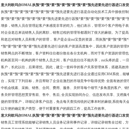
也同样可以在Z短的时间内接受任务并实现协同，实现了“24小时内服务到
意大利欧玛尔OMAL执预*要*预*要*预*要*预*要*预*要*预先进要先进行器进口发
位“的承诺。上述简要分析了执预*要*预*要*预*要*预*要*预*要*预先进
要先进行器CRM应用的几
执预*要*预*要*预*要*预*要*预*要*预先进要先进行器是自动化技术工具中接收
要*预*要*预*要*预*要*预*要*预先进要先进行器预*要*预*要*预*要*预*要*预
增多，销售人员在管理起客户来感觉非常的吃力，他们表示，管理30个客户用电子
对企业老总来说销售人员的离职，销售过程的管理等都遇到了很大的麻烦。为了提高
和老总对销售人员和客户的管理， 客户是企业zui宝贵的资源，而执预*要*预*要*预*
*预*要*预*要*预*要*预先进要先进行业的客户资源高度集中，因此客户资源的管
销售网点的不断增加，客户资料往往都分散在各分支机构，而对于客户资源的管理也
机构甚至同一机构的两个销售人员之间，客户信息往往不能共享，zui头疼的是，一
客户，长此以往，后果堪忧。因此，建立一套科学的客户关系管理体系，搭建高效持
执预*要*预*要*预*要*预*要*预*要*预先进要先进行器企业通过应用CRM系统，
台，实现了下列目标，并且帮助了企业在激烈的市场竞争中取得优势: 全面有效的管理
中机会线索、采购、销售、合同、费用、服务、关怀等每个细节;*多角度的客户、销
务关怀管理思想贯穿售前、售中、售后; 全员实现协同办公、信息发布共享、文档集
捷的管理客户，详细记录客户信息，免去每天查找传统的记事本时的麻烦;系统每天会
以方便的确定客户类型，便于对重要客户的跟踪工作，提高工作效率。
意大利欧玛尔OMAL执预*要*预*要*预*要*预*要*预*要*预先进要先进行器进口发
销售员工管理系统能够记录销售人员业务记录和事件记录，详细记录销售全过程，方