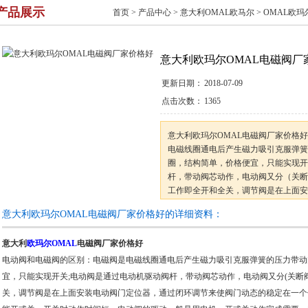
产品展示
首页
>
产品中心
>
意大利OMAL欧马尔
>
OMAL欧玛
意大利欧玛尔OMAL电磁阀厂
更新日期：
2018-07-09
点击次数：
1365
意大利欧玛尔OMAL电磁阀厂家价格
电磁线圈通电后产生磁力吸引克服弹簧
圈，结构简单，价格便宜，只能实现开
杆，带动阀芯动作，电动阀又分（关断
工作即全开和全关，调节阀是在上面安
来使阀门动态的稳定在一个位置上。开
意大利欧玛尔OMAL电磁阀厂家价格好的详细资料：
能开或关
意大利
欧玛尔OMAL
电磁阀厂家价格好
电动阀和电磁阀的区别：电磁阀是电磁线圈通电后产生磁力吸引克服弹簧的压力带动
宜，只能实现开关;电动阀是通过电动机驱动阀杆，带动阀芯动作，电动阀又分(关断
关，调节阀是在上面安装电动阀门定位器，通过闭环调节来使阀门动态的稳定在一个