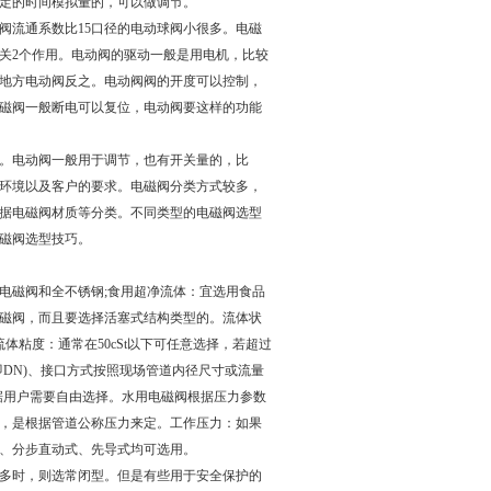
定的时间模拟量的，可以做调节。
阀流通系数比15口径的电动球阀小很多。电磁
关2个作用。电动阀的驱动一般是用电机，比较
地方电动阀反之。电动阀阀的开度可以控制，
磁阀一般断电可以复位，电动阀要这样的功能
。电动阀一般用于调节，也有开关量的，比
环境以及客户的要求。电磁阀分类方式较多，
据电磁阀材质等分类。不同类型的电磁阀选型
磁阀选型技巧。
电磁阀和全不锈钢;食用超净流体：宜选用食品
磁阀，而且要选择活塞式结构类型的。流体状
体粘度：通常在50cSt以下可任意选择，若超过
DN)、接口方式按照现场管道内径尺寸或流量
可根据用户需要自由选择。水用电磁阀根据压力参数
，是根据管道公称压力来定。工作压力：如果
动式、分步直动式、先导式均可选用。
多时，则选常闭型。但是有些用于安全保护的