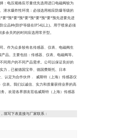
择：电压规格应尽量优先选用进口电磁阀较为
、潜水爆炸性环境：必须选用相应防爆等级的
*预*要*预*要*预*要*预*要*预先进要先进
品种(防护等级在IP54以上)。用于喷泉必须
时间多余关闭的时间应选用常开型。
司。作为众多较有名传感器、仪表、电磁阀生
阀产品。主要包括：传感器、仪表、电磁阀等。
不同用户的不同产品需求。公司以保证良好的
实力，已被德国宝帝、德国费斯托、日本
士、认定为合作伙伴． 威斯特（上海）传感器仪
器 仪表。我们以诚信、实力和质量获得业界的高
服务。欢迎各界朋友莅临威斯特（上海）传感器
，填写下表直接与厂家联系：