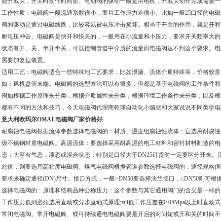
能开或关，开关时动作时间短。电动阀的驱动一般是用电机，开或关动作完成需要一
工作性质：电磁阀一般流通系数很小，而且工作压力差很小。比如一般25口径的电磁
阀的驱动是通过电磁线圈，比较容易被电压冲击损坏。相当于开关的作用，就是开和
耐电压冲击。电磁阀是快开和快关的，一般用在小流量和小压力，要求开关频率大的
状态有开、关、半开半关，可以控制管道中介质的流量而电磁阀达不到这个要求。电
需要加复位装置。
适用工艺：电磁阀适合一些特殊地工艺要求，比如泄漏、流体介质特殊等，价格较贵
如：风机盘管末端。电磁阀的选型方法可以有很多，但都是基于电磁阀的工作条件和
例如根据工作原理来分类，根据介质属性来分类，根据环境工作条件来分类，以及根
都有不同的方法和技巧，今天电磁阀代理商乾球自动化小编就和大家说说不同类型电
意大利欧玛尔OMAL电磁阀厂家价格好
耐腐蚀电磁阀根据流体参数选择电磁阀的：材质、温度组腐蚀性流体：宜选用耐腐蚀
级不锈钢材质电磁阀。高温流体：要选择采用耐高温的电工材料和密封材料制造的电
态：大至有气态，液态或混合状态，特别是口径大于DN25订货时一定要区分开来。流
此值，则要选用高粘度电磁阀。煤气电磁阀根据管道参数选择电磁阀的：通径规格(即
要求来确定通径(DN)尺寸。接口方式，一般>DN50要选择法兰接口，≤DN50则
选择电磁阀的：原理和结构品种公称压力：这个参数与其它通用阀门的含义是一样的
工作压力低则必须选用直动或分步直动式原理;zui低工作压差在0.04Mpa以上时直
常闭电磁阀、常开电磁阀、或可持续通电电磁阀要是开启的时间短或开和关的时间不