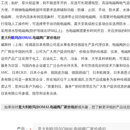
工况，如炉、窑火焰监测，则不能选常开的，应选可长期通电型。高温电磁阀电气选
方便。不锈钢电磁阀根据环境要求选择辅助功能：防爆、止回、手动、防水雾、水淋
电磁阀 。当管内流体有倒流现象时，可选择带止回功能电磁阀。当需要对电磁阀进预*要
行现场人工操作时，可选择带手动功能电磁阀。露天安装或粉尘多场合应选用防水，防尘
采用潜水型电磁阀(防护等级在IP68以上)。当电磁阀需要长时间开启，并且持续的
意大利
欧玛尔OMAL
电磁阀厂家价格好
威斯特（上海）传感器仪表有限公司是从事各类传感器生产及代理仪表、电磁阀的公
产厂商在中国的代理，公司为广大用户提供性能*、价格合理的传感器、仪表、电磁
这些产品广泛应用于化工、石油化工、电力、冶金、环保、大学及科研机构，可满足
服务为宗旨，与国内各企业建立广泛合作伙伴关系。本司凭借良好的技术力量和综合
SMC、日本CKD、日本小金井、德国皮尔磁、德国易福门、日本欧姆龙、日本基恩
表有限公司是一家私营企业，所在地区位于上海黄浦区,主营产品或服务为各种传感
度认可，坚持以客户为核心，“质量到位、服务*”的经营理念为广大客户提供优质的
仪表有限公司参观、指导和业务洽谈。
如果你对
意大利欧玛尔OMAL电磁阀厂家价格好
感兴趣，想了解更详细的产品信息
产品：