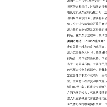
离阀出口不少于4M处安装一个
损坏管道和阀门，过滤器必须
在设定机械泵的驱动压力时，正确的
达到泵的要求排量，需要将驱
值，会对进气阀造成严重的磨
压力维持在能够满足泵排量的
阀站。在泵泵水过程中，集汽
美国丹尼逊DENIOSN减压阀*
定值器是一种高精度的减压阀，主
压力范围分别为0—0．1MPa
的场合，如气动实验设备、气动
当于一定差减压阀。主要作用是
的气压去控制主阀部分。折叠
定值器处于非工作状态时，由气源
室。主阀芯19在弹簧20和气源
活门)12至F室，再通过恒节流
之间的间距较大，气体从喷嘴4流
进入只室的微量气体主要经B室
量气体是维持喷嘴挡板装置工