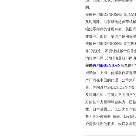
加。因此，建议先将柴油静置
的。
美国丹尼逊DENIOSN油泵
及时清除。油泵避免超负荷机
缩短零部件的使用寿命。美国丹
费燃油。因此，要适当使用保
美国丹尼逊DENIOSN油泵
修"的观念，不要让机械带病作
消耗率不同，消耗油量就不同;
美国
丹尼逊DENIOSN
油泵原厂
威斯特（上海）传感器仪表有
产厂商在中国的代理，公司为广
器、
美国丹尼逊DENIOSN
仪表
及科研机构，可满足不同用户
好的技术力量和综合实力，已被
龙、日本基恩士、认定为合作伙
务为各种传感器 仪表。我们以
户提供优质的服务。欢迎各界