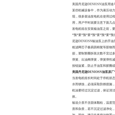
美国丹尼逊DENIOSN油泵
某些机械设备中，作为液压动
现，很多柴油发电机在使用过
用，用户平时就要注意下面几
发电机组在安装输油泵之前，要
*预*要*预*要*预*要*预*
尼逊DENIOSN输油泵上的
粗滤网芯子极易因棉絮等脏物
损，塑制挚圈拆装次数不宜过多
弹簧、出油阀弹簧，弹簧弹性
按钮旋紧，防止手油泵和胶圈
美国丹尼逊DENIOSN油泵原厂
当发电机组长时间处于停机状态
水而锈蚀，必须采取防锈措施
机油要经过沉淀过滤，保证清
效。
输送介质不含固体颗粒，温度范围在-4
质和杂质，若不沉淀过滤净化