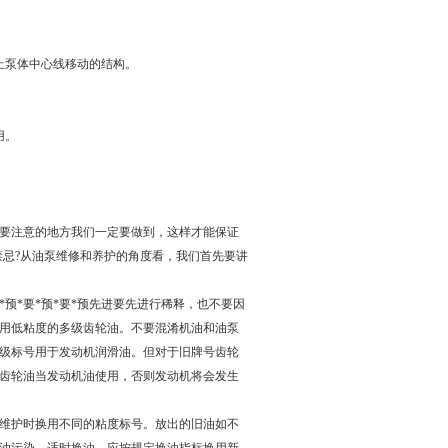
止泵体中心线移动的结构。
用。
要注意的地方我们一定要做到，这样才能保证
禁忌?从油泵维修和养护的角度看，我们首先要讲
要*预*要*预*要*预先进要先进行稀释，也不要因
用低粘度的多级齿轮油。
不要混淆机油和油泵
级标号用于发动机润滑油。但对于旧牌号齿轮
齿轮油当发动机油使用，否则发动机将会发生
维护时换用不同的粘度标号。放出的旧油如不