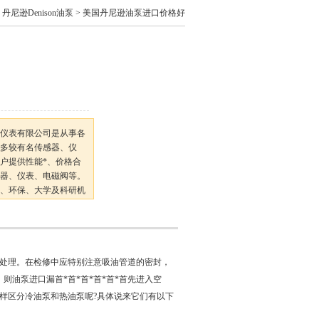
>
丹尼逊Denison油泵
> 美国丹尼逊油泵进口价格好
仪表有限公司是从事各
多较有名传感器、仪
户提供性能*、价格合
器、仪表、电磁阀等。
、环保、大学及科研机
良好的服务为宗旨
不同处理。在检修中应特别注意吸油管道的密封，
则油泵进口漏首*首*首*首*首*首先进入空
样区分冷油泵和热油泵呢?具体说来它们有以下