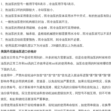
1、热油泵的型号一般用字母R表示，冷油泵用字母J表示。
2、热油泵口环的间隙较大，冷却泵较小。
3、热油泵泵体采用垂直分段式，而冷油泵的泵体采用水平中开式，有的热油泵有防
4、一般热油泵密封机构都注封油，而冷油泵就不注。
5、热油泵的用材多用碳钢、合金钢，而冷油泵则可采用铸铁。
6、热油泵的支座、轴承箱、盘根箱机械密封都需要用水冷却，而冷油泵就可以不采
7、热油泵启动前需要预热，而冷油泵同、则冷油泵则不必要。
8、使用温度200摄氏度以下为冷油泵，200摄氏度以上为热油泵。
美国丹尼逊油泵进口价格好
油泵在日常生产中是经常用到的，许多的地方需要油泵。但是在使用油泵的时候有些
油泵的正常工作和zui高的工作效率还有zui长的使用寿命。
油泵在使用的时候有哪些
下面的几点。
在使用中，严禁向齿轮油中加首*首*首*首*首*首先进入柴油等进预*要*预*要*预*
影响冬季起步而烘烤后桥、变速器，以免齿轮油严重变质。如果出现这种情况，应换
的分类标号。在计算标准中为避免混淆，规定为高的分级标号用在齿轮油上，低的分
油分级号较低。应注意齿轮油和发动机油粘度级别并无，同型号不能互用。切不可将
烧瓦、粘缸和烧结活塞顶等严重事故。
合理使用油泵有利于齿轮维修保养。齿轮油的使用寿命较长，如使用单级油，在换季