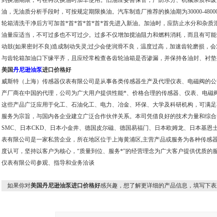
到换油期限，可在再次换油时加车使用。旧油应妥善保管，严防水分、机械杂质和废
油，无油质分析手段时，可按规定期限换油。汽车制造厂推荐的换油期为30000-480
轮箱清洗干净后方可加首*首*首*首*首*首先进入新油。加油时，应防止水分和杂质混
油量应适当，不可过多也不可过少。过多不仅增加搅油阻力和燃料消耗，而且有可能齿
动鼓(如果密封不良)造成制动失灵;过少会使润滑不良，温度过高，加速齿轮磨损，
与齿轮箱加油口下缘平齐，且应经常检查各齿轮油箱是否渗漏，并保持各油封、衬垫
美国
丹尼逊油泵
进口价格好
威斯特（上海）传感器仪表有限公司是从事各类传感器生产及代理仪表、电磁阀的公
产厂商在中国的代理，公司为广大用户提供性能*、价格合理的传感器、仪表、电磁
这些产品广泛应用于化工、石油化工、电力、冶金、环保、大学及科研机构，可满足
服务为宗旨，与国内各企业建立广泛合作伙伴关系。本司凭借良好的技术力量和综合
SMC、日本CKD、日本小金井、德国皮尔磁、德国易福门、日本欧姆龙、日本基恩
表有限公司是一家私营企业，所在地区位于上海黄浦区,主营产品或服务为各种传感
度认可，坚持以客户为核心，“质量到位、服务*”的经营理念为广大客户提供优质的
仪表有限公司参观、指导和业务洽谈
如果你对
美国丹尼逊油泵进口价格好
感兴趣，想了解更详细的产品信息，填写下表