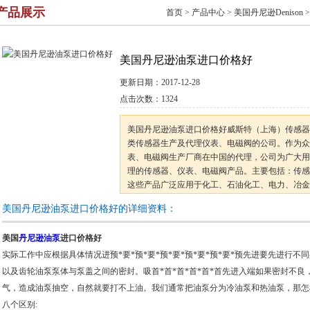
产品展示
首页
>
产品中心
>
美国丹尼逊Denison
美国丹尼逊油泵进口价格好
更新日期：
2017-12-28
点击次数：
1324
美国丹尼逊油泵进口价格好威斯特（上海）传感器
类传感器生产及代理仪表、电磁阀的公司。作为众
表、电磁阀生产厂商在中国的代理，公司为广大用
理的传感器、仪表、电磁阀产品。主要包括：传感
这些产品广泛应用于化工、石油化工、电力、冶金
构，可满足不同用户的不同产品需求。公司以保证
美国丹尼逊油泵进口价格好的详细资料：
美国
丹尼逊油泵
进口价格好
实际工作中应根据具体情况进预*要*预*要*预*要*预*要*预*要*预先进要先进行
以及齿轮油泵泵体与泵盖之间的密封。吸首*首*首*首*首*首先进入端如果密封不良，
气，造成油泵抽空，自然就要打不上油。我们通常把油泵分为冷油泵和热油泵，那怎
八个区别: