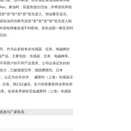
油污染。
适时换油。应按规定换油指标换用新
00km。换油时，应趁热放出旧油，并将齿轮和齿
首*首*首*首*首*首先进入。
加油量应适当。
轮油经后桥壳混首*首*首*首*首*首先进入制
会对齿轮维修造成不利影响。齿轮油面一般应加到
完好。
司。作为众多较有名传感器、仪表、电磁阀生
阀产品。主要包括：传感器、仪表、电磁阀等。
不同用户的不同产品需求。公司以保证良好的
实力，已被德国宝帝、德国费斯托、日本
士、认定为合作伙伴． 威斯特（上海）传感器仪
器 仪表。我们以诚信、实力和质量获得业界的高
服务。欢迎各界朋友莅临威斯特（上海）传感器
直接与厂家联系：