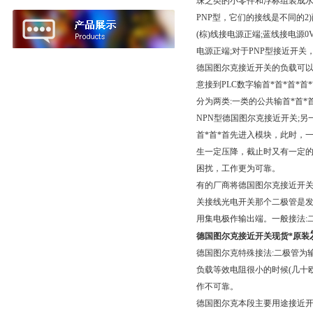
珠之类的小零件和浮标组装成水
PNP型，它们的接线是不同的
(棕)线接电源正端;蓝线接电源
电源正端;对于PNP型接近开关
德国图尔克接近开关的负载可以
意接到PLC数字输首*首*首*
分为两类:一类的公共输首*首*
NPN型德国图尔克接近开关;另
首*首*首先进入模块，此时，
生一定压降，截止时又有一定
困扰，工作更为可靠。
有的厂商将德国图尔克接近开关
关接线光电开关那个二极管是发
用集电极作输出端。一般接法:二
德国图尔克接近开关现货*
原装
德国图尔克特殊接法:二极管为
负载等效电阻很小的时候(几十
作不可靠。
德国图尔克本段主要用途接近