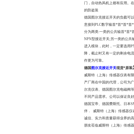
门，自动热风机上都有应用。
的防盗装
德国图尔克接近开关的负载可以
意接到PLC数字输首*首*首*
分为两类:一类的公共输首*首*
NPN型接近开关;另一类的公共输
进入模块，此时，一定要选用P
降，截止时又有一定的剩余电
作更为可靠。
德国
图尔克接近开关
现货*原装
威斯特（上海）传感器仪表有
产厂商在中国的代理，公司为广
尔克仪表、德国图尔克电磁阀
不同产品需求。公司以保证良
德国宝帝、德国费斯托、日本S
伴． 威斯特（上海）传感器仪
诚信、实力和质量获得业界的高
朋友莅临威斯特（上海）传感