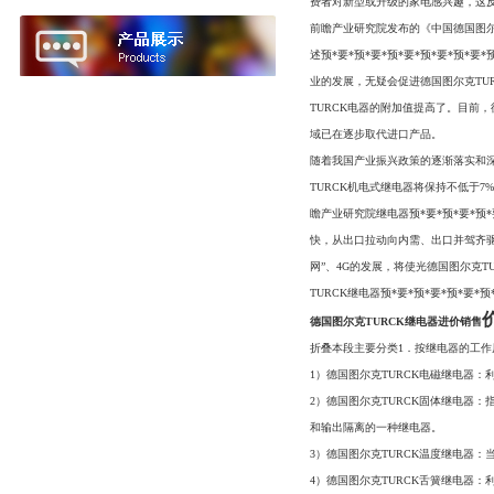
费者对新型或升级的家电感兴趣，这反
前瞻产业研究院发布的《中国德国图尔克
述预*要*预*要*预*要*预*要*预*
业的发展，无疑会促进德国图尔克TU
TURCK电器的附加值提高了。目前，
域已在逐步取代进口产品。
随着我国产业振兴政策的逐渐落实和深
TURCK机电式继电器将保持不低于7
瞻产业研究院继电器预*要*预*要*预
快，从出口拉动向内需、出口并驾齐驱
网”、4G的发展，将使光德国图尔克T
TURCK继电器预*要*预*要*预*要
德国图尔克TURCK继电器进价销售
折叠本段主要分类1．按继电器的工作
1）德国图尔克TURCK电磁继电器
2）德国图尔克TURCK固体继电器：指
和输出隔离的一种继电器。
3）德国图尔克TURCK温度继电器
4）德国图尔克TURCK舌簧继电器