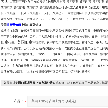
美国仙童
调节阀的作用方式只是在选用气动执预*要*预*要*预*要*预*要*预*
预*要*预*要*预*要*预*要*预*要*预先进要先进行机构正反作用和阀门的正反作
反（气开型）、反正（气开型）、反反（气关型），通过这四种组合形成的调节阀作
式的选择，主要从三方面考虑：a）工艺生产安全；b）介质的特性；c）保证产品质量
美国
仙童调节阀
上海办事处进口
威斯特（上海）传感器仪表有限公司是从事各类传感器生产及代理仪表、电磁阀的公
产厂商在中国的代理，公司为广大用户提供性能*、价格合理的传感器、仪表、电磁
仙童
美国仙童
仪表、
电磁阀等。这些产品广泛应用于化工、石油化工、电力、冶
的不同产品需求。公司以保证良好的服务为宗旨，与国内各企业建立广泛合作伙伴关
被德国宝帝、德国费斯托、日本SMC、日本CKD、日本小金井、德国皮尔磁、德国
伙伴． 威斯特（上海）传感器仪表有限公司是一家私营企业，所在地区位于上海黄浦
以诚信、实力和质量获得业界的高度认可，坚持以客户为核心，“质量到位、服务*”
界朋友莅临威斯特（上海）传感器仪表有限公司参观、指导和业务洽谈
如果你对
美国仙童调节阀上海办事处进口
感兴趣，想了解更详细的产品信息，填写
产品：