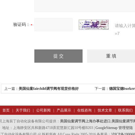
验证码：
请输入计
=7
上一篇：
美国仙童fairchild调节阀有现货价格好
下一篇：
德国宝德burk
首页
|
关于我们
|
公司新闻
|
产品展示
|
在线咨询
|
技术文章
|
联系我们
司上海辰丁自动化设备有限公司提供：
美国仙童调节阀上海办事处进口
,
美国仙童调节
地址：上海静安区共和新路4718弄宏慧新汇园10号楼B203 |
GoogleSitemap
管理登陆
自动化设备有限公司 @ 版权所有 All Copy Right 2005-2016 备案号：
沪ICP备190060