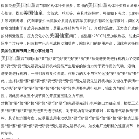
美国仙童
美国仙童
阀体类型
调节阀的阀体种类很多，常用的
阀体种类有直通单
美国仙童
心旋转、蝶形
、套筒式、球形等。在具体选择时，可做如下考虑：(1)
力等因素考虑。(2)耐磨损性当流体介质是含有高浓度磨损性颗粒的悬浮液时，阀的
耐腐蚀性由于介质具有腐蚀性，尽量选择结构简单阀门。介质的温度、压力当介质的
美国仙童
的材料受温度、压力变化小的
阀门，当温度≥250℃时应加散热器。防
际生产过程中，闪蒸和空化会形成振动和噪声，缩短阀门的使用寿命，因此在选择阀
美国仙童调节阀上海办事处进口
美国仙童
调节阀执预*要*预*要*预*要*预*要*预*要*预先进要先进行机构为了使
预*要*预*要*预先进要先进行机构要能产生足够的输出力对于双作用的气动、液动、电动
进要先进行机构，一般都没有复位弹簧。作用力的大小与它的运预*要*预*要*预*要*
此，选择执预*要*预*要*预*要*预*要*预*要*预先进要先进行机构的关键在于弄清
气动执预*要*预*要*预*要*预*要*预*要*预先进要先进行机构，输出力与阀门的
性，因此要求在整个调节阀的开度范围建立力平衡。
对执预*要*预*要*预*要*预*要*预*要*预先进要先进行机构输出力确定后，根据工
要*预*要*预*要*预先进要先进行机构。对于现场有防爆要求时，应选用气动执预*要*
构。从节能方面考虑，应尽量选用电动执预*要*预*要*预*要*预*要*预*要*预先
要*预*要*预*要*预*要*预*要*预先进要先进行机构。如发电厂透明机的速度调节
控制等。