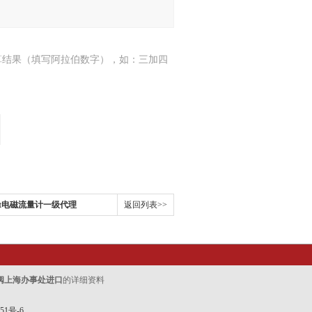
算结果（填写阿拉伯数字），如：三加四
ert电磁流量计一级代理
返回列表>>
阀上海办事处进口
的详细资料
51号-6