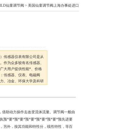
HILD仙童调节阀
> 美国仙童调节阀上海办事处进口
）传感器仪表有限公司是从
。作为众多较有名传感器、
广大用户提供性能*、价格
：传感器、仪表、电磁阀
力、冶金、环保大学及科研
以保证良好的服务为宗旨
，借助动力操作去改变流体流量。调节阀一般由
预*要*预*要*预*要*预*要*预*要*预先进要
，另外，按其功能和特性分，线性特性，等百