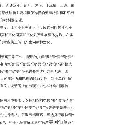
座、直通双座、角形、隔膜、小流量、三通、偏
阀芯形状结构主要根据所选择的流量特性和不平衡
内部材料要坚硬。
温度、压力高且变化大时，应选用阀芯和阀座
止闪蒸和空化闪蒸和空化只产生在液体介质。在实
门时应防止阀门产生闪蒸和空化。
调节阀正常工作，配用的执预*要*预*要*预*要*
执预*要*预*要*预*要*预*要*预*要*预先
预*要*预*要*预先进要先进行方向无关，因
zui大的输出力和电机的转动力矩。对于单作用的
开度有关，调节阀上的出现的力也将影响运动特
艺使用环境要求，选择相应的执预*要*预*要*预*
预*要*预*要*预*要*预*要*预先进要先进行机
进要先进行机构。若调节精度高，可选择液动执预*
美国仙童
、炼油厂的催化装置反应器的温度
调节