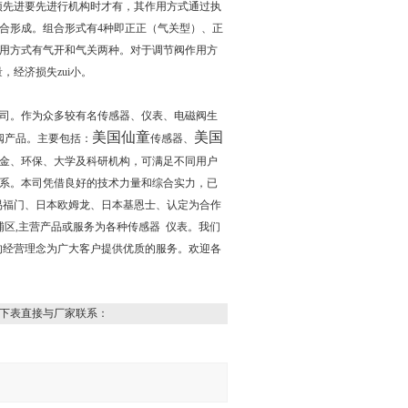
要*预先进要先进行机构时才有，其作用方式通过执
用组合形成。组合形式有4种即正正（气关型）、正
用方式有气开和气关两种。对于调节阀作用方
，经济损失zui小。
司。作为众多较有名传感器、仪表、电磁阀生
美国仙童
美国
阀产品。主要包括：
传感器、
金、环保、大学及科研机构，可满足不同用户
系。本司凭借良好的技术力量和综合实力，已
易福门、日本欧姆龙、日本基恩士、认定为合作
区,主营产品或服务为各种传感器 仪表。我们
的经营理念为广大客户提供优质的服务。欢迎各
下表直接与厂家联系：