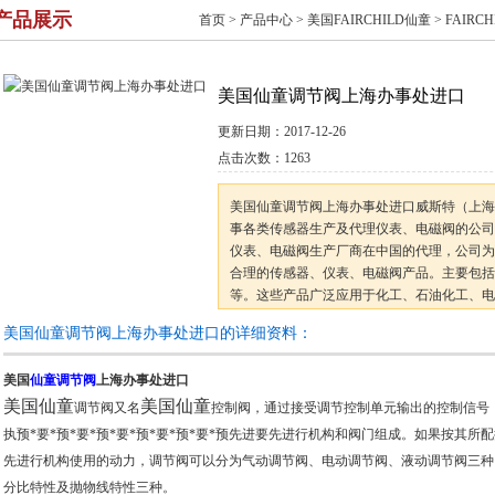
产品展示
首页
>
产品中心
>
美国FAIRCHILD仙童
>
FAIRC
美国仙童调节阀上海办事处进口
更新日期：
2017-12-26
点击次数：
1263
美国仙童调节阀上海办事处进口威斯特（上海
事各类传感器生产及代理仪表、电磁阀的公司
仪表、电磁阀生产厂商在中国的代理，公司为
合理的传感器、仪表、电磁阀产品。主要包括
等。这些产品广泛应用于化工、石油化工、电
机构，可满足不同用户的不同产品需求。公司
美国仙童调节阀上海办事处进口的详细资料：
美国
仙童调节阀
上海办事处进口
美国仙童
美国仙童
调节阀又名
控制阀，通过接受调节控制单元输出的控制信号
执预*要*预*要*预*要*预*要*预*要*预先进要先进行机构和阀门组成。如果按其所配执
先进行机构使用的动力，调节阀可以分为气动调节阀、电动调节阀、液动调节阀三种
分比特性及抛物线特性三种。