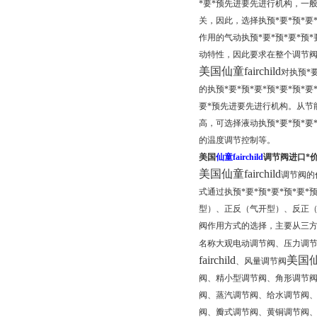
*要*预先进要先进行机构，一般
关，因此，选择执预*要*预*要
作用的气动执预*要*预*要*预
动特性，因此要求在整个调节
美国仙童fairchild
对执预*
的执预*要*预*要*预*要*预*
要*预先进要先进行机构。从节能
高，可选择液动执预*要*预*要
的温度调节控制等。
美国
仙童fairchild
调节阀进口*
美国仙童fairchild
调节阀的
式通过执预*要*预*要*预*要
型）、正反（气开型）、反正
阀作用方式的选择，主要从三方
名称大观电动调节阀、压力调
fairchild
美国仙童
、风量调节阀
阀、精小型调节阀、角形调节
阀、蒸汽调节阀、给水调节阀
阀、瓣式调节阀、黄铜调节阀