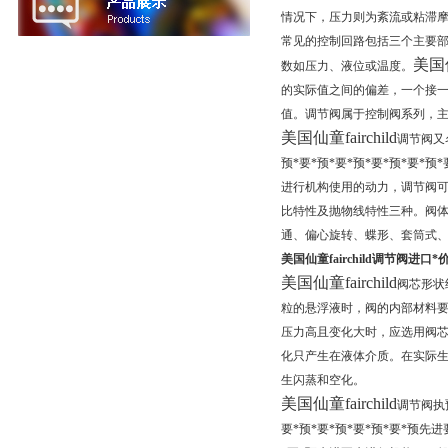
情况下，压力则为紊流或粘滞
常见的控制回路包括三个主要部
美国仙
数如压力、液位或温度。
的实际值之间的偏差，一个接一
值。调节阀属于控制阀系列，主
美国仙童fairchild
调节阀又
预*要*预*要*预*要*预*要*
进行机构使用的动力，调节阀
比特性及抛物线特性三种。阀
通、偏心旋转、蝶形、套筒式
美国仙童fairchild调节阀进口*
美国仙童fairchild
阀芯形状
粒的悬浮液时，阀的内部材料
压力高且变化大时，应选用阀芯
化只产生在液体介质。在实际
生闪蒸和空化。
美国仙童fairchild
调节阀执
要*预*要*预*要*预*要*预