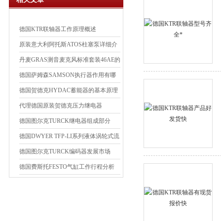
德国KTR联轴器工作原理概述
原装意大利阿托斯ATOS柱塞泵详细介
绍
丹麦GRAS测音麦克风标准套装46AE的
基本技术参数
德国萨姆森SAMSON执行器作用有哪
些
德国贺德克HYDAC蓄能器的基本原理
代理德国原装贺德克压力继电器
德国图尔克TURCK继电器组成部分
德国DWYER TFP-LI系列液体涡轮式流
量计简介
德国图尔克TURCK编码器发展市场
德国费斯托FESTO气缸工作行程分析